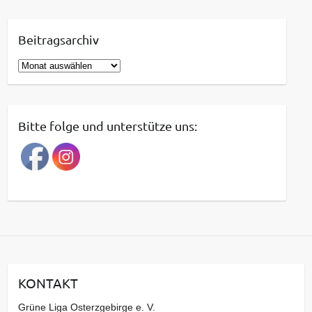
Beitragsarchiv
B
e
i
t
Bitte folge und unterstütze uns:
r
a
g
s
a
r
c
h
i
KONTAKT
v
Grüne Liga Osterzgebirge e. V.