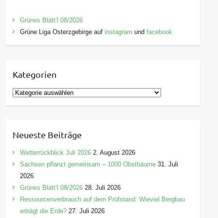
Grünes Blätt’l 08/2026
Grüne Liga Osterzgebirge auf
instagram
und
facebook
Kategorien
K
a
t
e
Neueste Beiträge
g
o
Wetterrückblick Juli 2026
2. August 2026
r
Sachsen pflanzt gemeinsam – 1000 Obstbäume
31. Juli
i
2026
e
Grünes Blätt’l 08/2026
28. Juli 2026
n
Ressourcenverbrauch auf dem Prüfstand: Wieviel Bergbau
erträgt die Erde?
27. Juli 2026