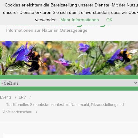
Cookies erleichtern die Bereitstellung unserer Dienste. Mit der Nutz
S
unserer Dienste erklären Sie sich damit einverstanden, dass wir Coo
k
Natur im Osterzgebirge
verwenden.
Mehr Informationen
OK
i
p
Informationen zur Natur im Osterzgebirge
t
o
c
o
n
t
e
n
t
Events
LPV
Traditionelles Streuobstwiesenfest mit Naturmarkt, Pilzausstellung und
Apfelsortenschau