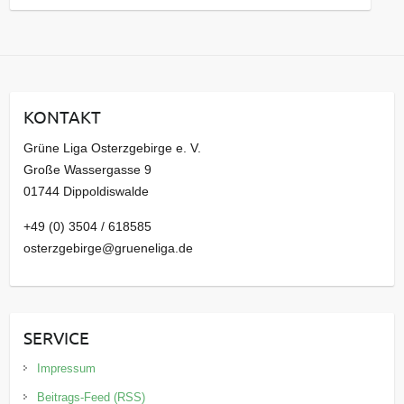
a
r
c
h
i
KONTAKT
v
Grüne Liga Osterzgebirge e. V.
Große Wassergasse 9
01744 Dippoldiswalde
+49 (0) 3504 / 618585
osterzgebirge@grueneliga.de
SERVICE
Impressum
Beitrags-Feed (RSS)