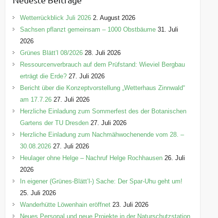
g
o
Wetterrückblick Juli 2026
2. August 2026
r
Sachsen pflanzt gemeinsam – 1000 Obstbäume
31. Juli
i
2026
e
Grünes Blätt’l 08/2026
28. Juli 2026
n
Ressourcenverbrauch auf dem Prüfstand: Wieviel Bergbau
erträgt die Erde?
27. Juli 2026
Bericht über die Konzeptvorstellung „Wetterhaus Zinnwald“
am 17.7.26
27. Juli 2026
Herzliche Einladung zum Sommerfest des der Botanischen
Gartens der TU Dresden
27. Juli 2026
Herzliche Einladung zum Nachmähwochenende vom 28. –
30.08.2026
27. Juli 2026
Heulager ohne Helge – Nachruf Helge Rochhausen
26. Juli
2026
In eigener (Grünes-Blätt’l-) Sache: Der Spar-Uhu geht um!
25. Juli 2026
Wanderhütte Löwenhain eröffnet
23. Juli 2026
Neues Personal und neue Projekte in der Naturschutzstation