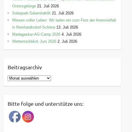
Osterzgebirge
21. Juli 2026
Solarpark-Salamitaktik
21. Juli 2026
Wiesen voller Leben: Wir laden ein zum Fest der Artenvielfalt
in Reinhardtsdorf-Schöna
13. Juli 2026
Madagaskar-AG-Camp 2026
4. Juli 2026
Wetterrückblick Juni 2026
2. Juli 2026
Beitragsarchiv
B
e
i
t
Bitte folge und unterstütze uns:
r
a
g
s