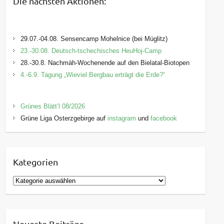
Die nächsten Aktionen:
29.07.-04.08. Sensencamp Mohelnice (bei Müglitz)
23.-30.08. Deutsch-tschechisches HeuHoj-Camp
28.-30.8. Nachmäh-Wochenende auf den Bielatal-Biotopen
4.-6.9. Tagung „Wieviel Bergbau erträgt die Erde?“
Grünes Blätt’l 08/2026
Grüne Liga Osterzgebirge auf
instagram
und
facebook
Kategorien
K
a
t
e
Neueste Beiträge