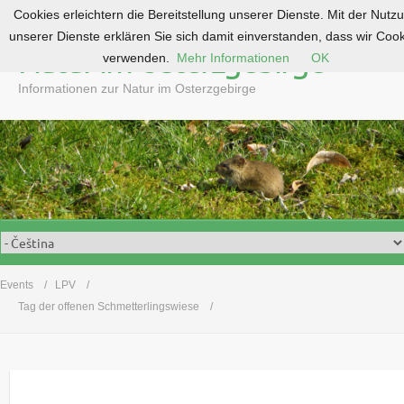
Cookies erleichtern die Bereitstellung unserer Dienste. Mit der Nutz
S
unserer Dienste erklären Sie sich damit einverstanden, dass wir Coo
k
Natur im Osterzgebirge
verwenden.
Mehr Informationen
OK
i
p
Informationen zur Natur im Osterzgebirge
t
o
c
o
n
t
e
n
t
Events
LPV
Tag der offenen Schmetterlingswiese