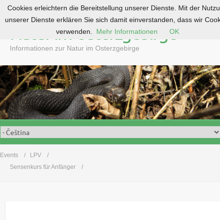
Cookies erleichtern die Bereitstellung unserer Dienste. Mit der Nutz
S
unserer Dienste erklären Sie sich damit einverstanden, dass wir Coo
k
Natur im Osterzgebirge
verwenden.
Mehr Informationen
OK
i
p
Informationen zur Natur im Osterzgebirge
t
o
c
o
n
t
e
n
t
Events
LPV
Sensenkurs für Anfänger