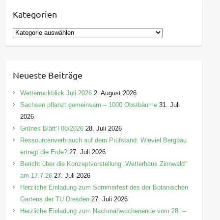
Kategorien
K
a
t
e
Neueste Beiträge
g
o
Wetterrückblick Juli 2026
2. August 2026
r
Sachsen pflanzt gemeinsam – 1000 Obstbäume
31. Juli
i
2026
e
Grünes Blätt’l 08/2026
28. Juli 2026
n
Ressourcenverbrauch auf dem Prüfstand: Wieviel Bergbau
erträgt die Erde?
27. Juli 2026
Bericht über die Konzeptvorstellung „Wetterhaus Zinnwald“
am 17.7.26
27. Juli 2026
Herzliche Einladung zum Sommerfest des der Botanischen
Gartens der TU Dresden
27. Juli 2026
Herzliche Einladung zum Nachmähwochenende vom 28. –