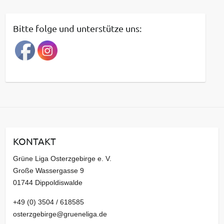
i
t
Bitte folge und unterstütze uns:
r
a
g
s
a
r
c
h
i
KONTAKT
v
Grüne Liga Osterzgebirge e. V.
Große Wassergasse 9
01744 Dippoldiswalde
+49 (0) 3504 / 618585
osterzgebirge@grueneliga.de