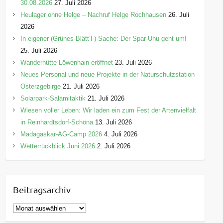
30.08.2026
27. Juli 2026
Heulager ohne Helge – Nachruf Helge Rochhausen
26. Juli
2026
In eigener (Grünes-Blätt’l-) Sache: Der Spar-Uhu geht um!
25. Juli 2026
Wanderhütte Löwenhain eröffnet
23. Juli 2026
Neues Personal und neue Projekte in der Naturschutzstation
Osterzgebirge
21. Juli 2026
Solarpark-Salamitaktik
21. Juli 2026
Wiesen voller Leben: Wir laden ein zum Fest der Artenvielfalt
in Reinhardtsdorf-Schöna
13. Juli 2026
Madagaskar-AG-Camp 2026
4. Juli 2026
Wetterrückblick Juni 2026
2. Juli 2026
Beitragsarchiv
B
e