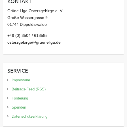
KONTAKT
v
Grüne Liga Osterzgebirge e. V.
Große Wassergasse 9
01744 Dippoldiswalde
+49 (0) 3504 / 618585
osterzgebirge@grueneliga.de
SERVICE
Impressum
Beitrags-Feed (RSS)
Förderung
Spenden
Datenschutzerklärung