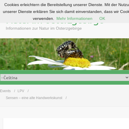
Cookies erleichtern die Bereitstellung unserer Dienste. Mit der Nutz
S
unserer Dienste erklären Sie sich damit einverstanden, dass wir Coo
k
Natur im Osterzgebirge
verwenden.
Mehr Informationen
OK
i
p
Informationen zur Natur im Osterzgebirge
t
o
c
o
n
t
e
n
t
Events
LPV
Sensen – eine alte Handwerkskunst