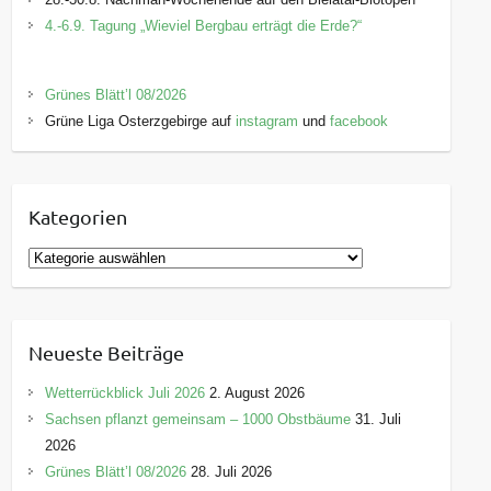
4.-6.9. Tagung „Wieviel Bergbau erträgt die Erde?“
Grünes Blätt’l 08/2026
Grüne Liga Osterzgebirge auf
instagram
und
facebook
Kategorien
K
a
t
e
Neueste Beiträge
g
o
Wetterrückblick Juli 2026
2. August 2026
r
Sachsen pflanzt gemeinsam – 1000 Obstbäume
31. Juli
i
2026
e
Grünes Blätt’l 08/2026
28. Juli 2026