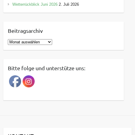
Wetterrückblick Juni 2026
2. Juli 2026
Beitragsarchiv
B
e
i
t
Bitte folge und unterstütze uns:
r
a
g
s
a
r
c
h
i