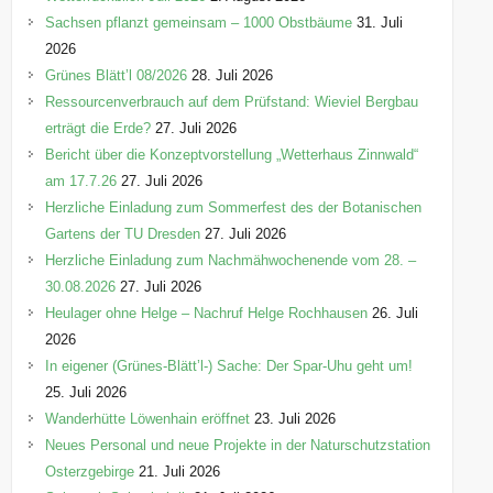
e
Sachsen pflanzt gemeinsam – 1000 Obstbäume
31. Juli
n
2026
Grünes Blätt’l 08/2026
28. Juli 2026
Ressourcenverbrauch auf dem Prüfstand: Wieviel Bergbau
erträgt die Erde?
27. Juli 2026
Bericht über die Konzeptvorstellung „Wetterhaus Zinnwald“
am 17.7.26
27. Juli 2026
Herzliche Einladung zum Sommerfest des der Botanischen
Gartens der TU Dresden
27. Juli 2026
Herzliche Einladung zum Nachmähwochenende vom 28. –
30.08.2026
27. Juli 2026
Heulager ohne Helge – Nachruf Helge Rochhausen
26. Juli
2026
In eigener (Grünes-Blätt’l-) Sache: Der Spar-Uhu geht um!
25. Juli 2026
Wanderhütte Löwenhain eröffnet
23. Juli 2026
Neues Personal und neue Projekte in der Naturschutzstation
Osterzgebirge
21. Juli 2026