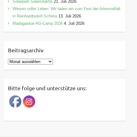
Solarpark-Salamitaktik
21. Juli 2026
Wiesen voller Leben: Wir laden ein zum Fest der Artenvielfalt
in Reinhardtsdorf-Schöna
13. Juli 2026
Madagaskar-AG-Camp 2026
4. Juli 2026
Beitragsarchiv
B
e
i
t
Bitte folge und unterstütze uns:
r
a
g
s
a
r
c