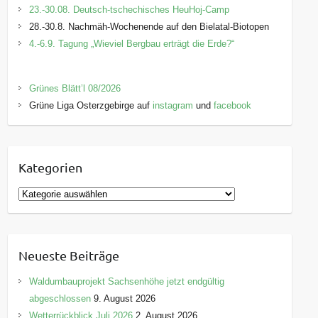
23.-30.08. Deutsch-tschechisches HeuHoj-Camp
E-Mail:
bildung@lpv-osterzgebirge.de
28.-30.8. Nachmäh-Wochenende auf den Bielatal-Biotopen
4.-6.9. Tagung „Wieviel Bergbau erträgt die Erde?“
Grünes Blätt’l 08/2026
Grüne Liga Osterzgebirge auf
instagram
und
facebook
Kategorien
K
a
t
e
Neueste Beiträge
g
o
Waldumbauprojekt Sachsenhöhe jetzt endgültig
r
abgeschlossen
9. August 2026
i
Wetterrückblick Juli 2026
2. August 2026