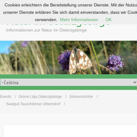
Cookies erleichtern die Bereitstellung unserer Dienste. Mit der Nutz
S
unserer Dienste erklären Sie sich damit einverstanden, dass wir Coo
k
Natur im Osterzgebirge
verwenden.
Mehr Informationen
OK
i
p
Informationen zur Natur im Osterzgebirge
t
o
c
o
n
t
e
n
t
Events
Grüne Liga Osterzgebirge
Johannishöhe
Saatgut-Tauschbörse Ulberndorf