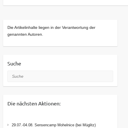
selbstgemachte Karten oder einfach nur als
Dekoration.
Termine: 11. & 13. August (Di & Do), 9-12 Uhr
(Einzeltermine)
Die Artikelinhalte liegen in der Verantwortung der
genannten Autoren.
Geeignet für
: Erwachsene & Familien
Anmeldung & Infos unter:
www.umwelt.lpv-
osterzgebirge.de
Suche
Kontakt Umweltbildungsbüro:
Suche
Juliane Märtens & Elisabeth Setzermann
Landschaftspflegeverband Sächsische Schweiz
– Osterzgebirge e.V.
Die nächsten Aktionen:
Alte Straße 13, 01744 Dippoldiswalde, OT
Ulberndorf
Tel.: 03504 – 629665
29.07.-04.08. Sensencamp Mohelnice (bei Müglitz)