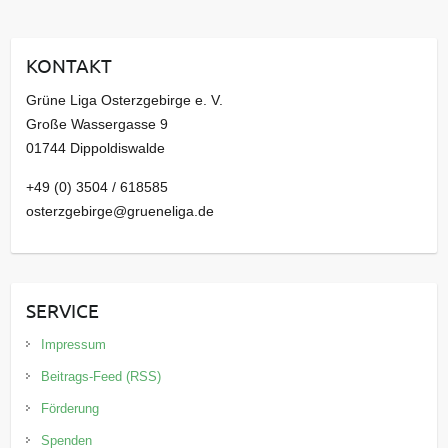
h
i
KONTAKT
v
Grüne Liga Osterzgebirge e. V.
Große Wassergasse 9
01744 Dippoldiswalde
+49 (0) 3504 / 618585
osterzgebirge@grueneliga.de
SERVICE
Impressum
Beitrags-Feed (RSS)
Förderung
Spenden