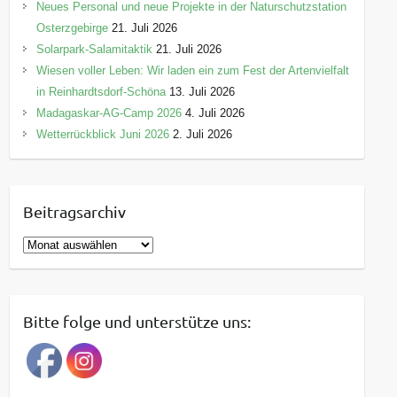
Neues Personal und neue Projekte in der Naturschutzstation
Osterzgebirge
21. Juli 2026
Solarpark-Salamitaktik
21. Juli 2026
Wiesen voller Leben: Wir laden ein zum Fest der Artenvielfalt
in Reinhardtsdorf-Schöna
13. Juli 2026
Madagaskar-AG-Camp 2026
4. Juli 2026
Wetterrückblick Juni 2026
2. Juli 2026
Beitragsarchiv
B
e
i
t
Bitte folge und unterstütze uns:
r
a
g
s