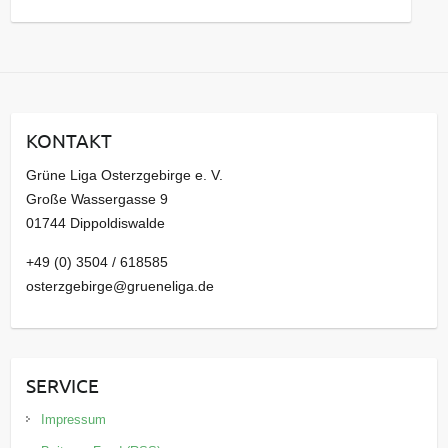
a
r
c
h
i
KONTAKT
v
Grüne Liga Osterzgebirge e. V.
Große Wassergasse 9
01744 Dippoldiswalde
+49 (0) 3504 / 618585
osterzgebirge@grueneliga.de
SERVICE
Impressum