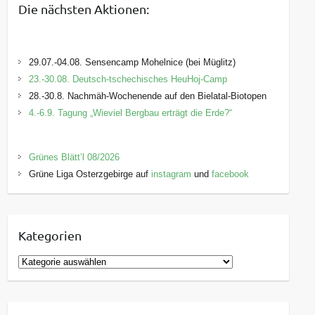
Die nächsten Aktionen:
29.07.-04.08. Sensencamp Mohelnice (bei Müglitz)
23.-30.08. Deutsch-tschechisches HeuHoj-Camp
28.-30.8. Nachmäh-Wochenende auf den Bielatal-Biotopen
4.-6.9. Tagung „Wieviel Bergbau erträgt die Erde?“
Grünes Blätt’l 08/2026
Grüne Liga Osterzgebirge auf
instagram
und
facebook
Kategorien
K
a
t
e