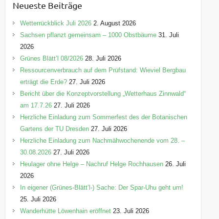
Neueste Beiträge
g
o
Wetterrückblick Juli 2026
2. August 2026
r
Sachsen pflanzt gemeinsam – 1000 Obstbäume
31. Juli
i
2026
e
Grünes Blätt’l 08/2026
28. Juli 2026
n
Ressourcenverbrauch auf dem Prüfstand: Wieviel Bergbau
erträgt die Erde?
27. Juli 2026
Bericht über die Konzeptvorstellung „Wetterhaus Zinnwald“
am 17.7.26
27. Juli 2026
Herzliche Einladung zum Sommerfest des der Botanischen
Gartens der TU Dresden
27. Juli 2026
Herzliche Einladung zum Nachmähwochenende vom 28. –
30.08.2026
27. Juli 2026
Heulager ohne Helge – Nachruf Helge Rochhausen
26. Juli
2026
In eigener (Grünes-Blätt’l-) Sache: Der Spar-Uhu geht um!
25. Juli 2026
Wanderhütte Löwenhain eröffnet
23. Juli 2026