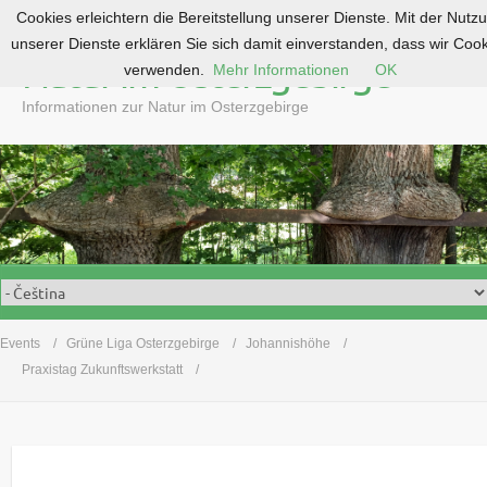
Cookies erleichtern die Bereitstellung unserer Dienste. Mit der Nutz
S
unserer Dienste erklären Sie sich damit einverstanden, dass wir Coo
k
Natur im Osterzgebirge
verwenden.
Mehr Informationen
OK
i
p
Informationen zur Natur im Osterzgebirge
t
o
c
o
n
t
e
n
t
Events
Grüne Liga Osterzgebirge
Johannishöhe
Praxistag Zukunftswerkstatt