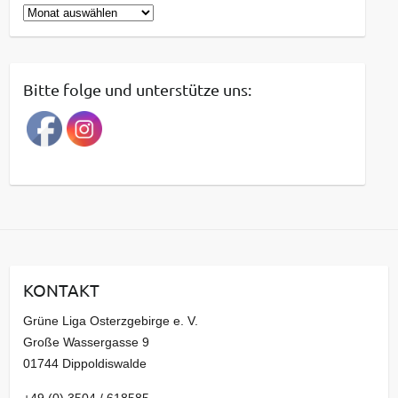
B
e
i
t
Bitte folge und unterstütze uns:
r
a
g
s
a
r
c
h
i
KONTAKT
v
Grüne Liga Osterzgebirge e. V.
Große Wassergasse 9
01744 Dippoldiswalde