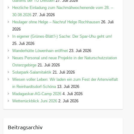
Gartens der TU Dresden
27. Juli 2026
Herzliche Einladung zum Nachmähwochenende vom 28. –
30.08.2026
27. Juli 2026
Heulager ohne Helge – Nachruf Helge Rochhausen
26. Juli
2026
In eigener (Grünes-Blätt’l-) Sache: Der Spar-Uhu geht um!
25. Juli 2026
Wanderhütte Löwenhain eröffnet
23. Juli 2026
Neues Personal und neue Projekte in der Naturschutzstation
Osterzgebirge
21. Juli 2026
Solarpark-Salamitaktik
21. Juli 2026
Wiesen voller Leben: Wir laden ein zum Fest der Artenvielfalt
in Reinhardtsdorf-Schöna
13. Juli 2026
Madagaskar-AG-Camp 2026
4. Juli 2026
Wetterrückblick Juni 2026
2. Juli 2026
Beitragsarchiv