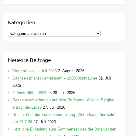
Kategorien
K
a
t
e
Neueste Beiträge
g
o
Wetterrückblick Juli 2026
2. August 2026
r
Sachsen pflanzt gemeinsam – 1000 Obstbäume
31. Juli
i
2026
e
Grünes Blätt’l 08/2026
28. Juli 2026
n
Ressourcenverbrauch auf dem Prüfstand: Wieviel Bergbau
erträgt die Erde?
27. Juli 2026
Bericht über die Konzeptvorstellung „Wetterhaus Zinnwald“
am 17.7.26
27. Juli 2026
Herzliche Einladung zum Sommerfest des der Botanischen