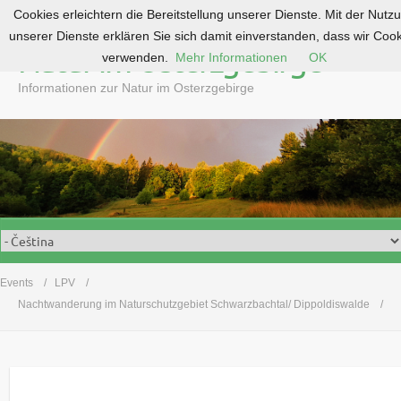
Cookies erleichtern die Bereitstellung unserer Dienste. Mit der Nutz
S
unserer Dienste erklären Sie sich damit einverstanden, dass wir Coo
k
Natur im Osterzgebirge
verwenden.
Mehr Informationen
OK
i
p
Informationen zur Natur im Osterzgebirge
t
o
c
o
n
t
e
n
t
Events
LPV
Nachtwanderung im Naturschutzgebiet Schwarzbachtal/ Dippoldiswalde