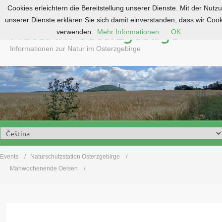
Cookies erleichtern die Bereitstellung unserer Dienste. Mit der Nutz
S
unserer Dienste erklären Sie sich damit einverstanden, dass wir Coo
k
Natur im Osterzgebirge
verwenden.
Mehr Informationen
OK
i
p
Informationen zur Natur im Osterzgebirge
t
o
c
o
n
t
e
n
t
Events
Naturschutzstation Osterzgebirge
Mähwochenende Oelsen