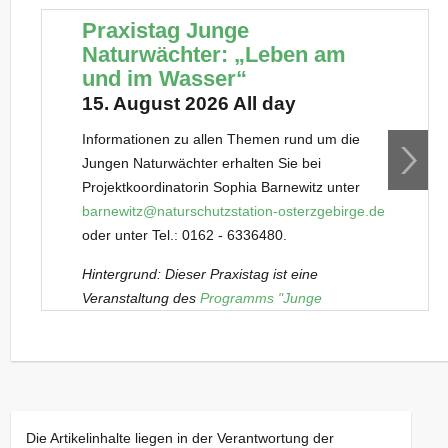
Praxistag Junge
Naturwächter: „Leben am
und im Wasser“
15. August 2026 All day
Informationen zu allen Themen rund um die
Jungen Naturwächter erhalten Sie bei
Projektkoordinatorin Sophia Barnewitz unter
barnewitz@naturschutzstation-osterzgebirge.de
oder unter Tel.: 0162 - 6336480.
Hintergrund: Dieser Praxistag ist eine
Veranstaltung des
Programms "Junge
Naturwächter" (JuNa)
. Es richtet sich
außerschulisch an besonders an Natur und
Landschaft interessierte Kinder und Jugendliche
von 7 bis 17 Jahren. Praxistage wie dieser
werden von den Teilnehmenden regelmäßig in
Die Artikelinhalte liegen in der Verantwortung der
festen Gruppen besucht. Sobald Plätze in