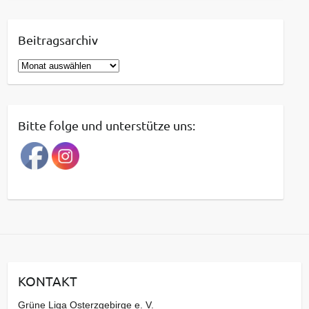
Beitragsarchiv
B
e
i
t
Bitte folge und unterstütze uns:
r
a
g
s
a
r
c
h
i
KONTAKT
v
Grüne Liga Osterzgebirge e. V.