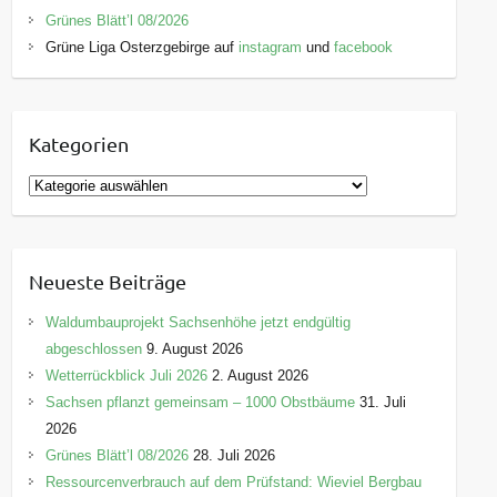
Grünes Blätt’l 08/2026
Grüne Liga Osterzgebirge auf
instagram
und
facebook
Kategorien
K
a
t
e
Neueste Beiträge
g
o
Waldumbauprojekt Sachsenhöhe jetzt endgültig
r
abgeschlossen
9. August 2026
i
Wetterrückblick Juli 2026
2. August 2026
e
Sachsen pflanzt gemeinsam – 1000 Obstbäume
31. Juli
n
2026
Grünes Blätt’l 08/2026
28. Juli 2026
Ressourcenverbrauch auf dem Prüfstand: Wieviel Bergbau