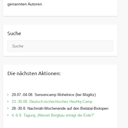
genannten Autoren.
diesen Gruppen frei werden, sind weitere
Interessenten willkommen. Die Veranstaltungen
werden in verschiedenen
Umweltbildungseinrichtungen des Landkreises
Suche
monatlich an Samstagen angeboten.
Suche
Die nächsten Aktionen:
29.07.-04.08. Sensencamp Mohelnice (bei Müglitz)
23.-30.08. Deutsch-tschechisches HeuHoj-Camp
28.-30.8. Nachmäh-Wochenende auf den Bielatal-Biotopen
4.-6.9. Tagung „Wieviel Bergbau erträgt die Erde?“