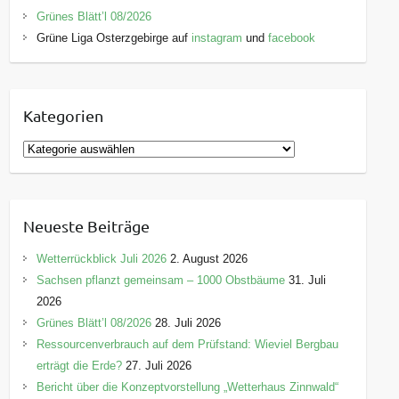
Grünes Blätt’l 08/2026
Grüne Liga Osterzgebirge auf
instagram
und
facebook
Kategorien
K
a
t
e
Neueste Beiträge
g
o
Wetterrückblick Juli 2026
2. August 2026
r
Sachsen pflanzt gemeinsam – 1000 Obstbäume
31. Juli
i
2026
e
Grünes Blätt’l 08/2026
28. Juli 2026
n
Ressourcenverbrauch auf dem Prüfstand: Wieviel Bergbau
erträgt die Erde?
27. Juli 2026
Bericht über die Konzeptvorstellung „Wetterhaus Zinnwald“