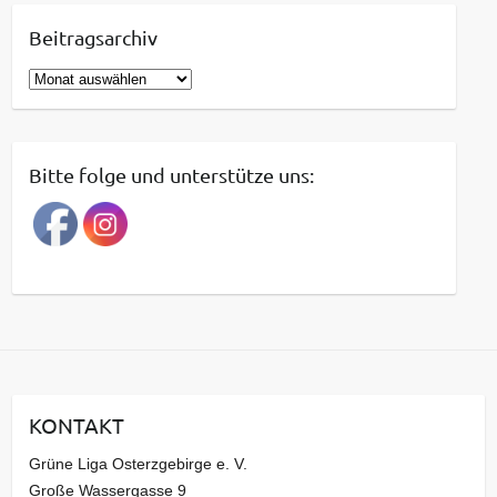
Beitragsarchiv
B
e
i
t
Bitte folge und unterstütze uns:
r
a
g
s
a
r
c
h
i
KONTAKT
v
Grüne Liga Osterzgebirge e. V.
Große Wassergasse 9