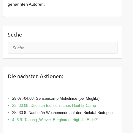
genannten Autoren.
diesen Gruppen frei werden, sind weitere
Interessenten willkommen. Die Veranstaltungen
werden in verschiedenen
Umweltbildungseinrichtungen des Landkreises
Suche
monatlich an Samstagen angeboten.
Suche
Die nächsten Aktionen:
29.07.-04.08. Sensencamp Mohelnice (bei Müglitz)
23.-30.08. Deutsch-tschechisches HeuHoj-Camp
28.-30.8. Nachmäh-Wochenende auf den Bielatal-Biotopen
4.-6.9. Tagung „Wieviel Bergbau erträgt die Erde?“