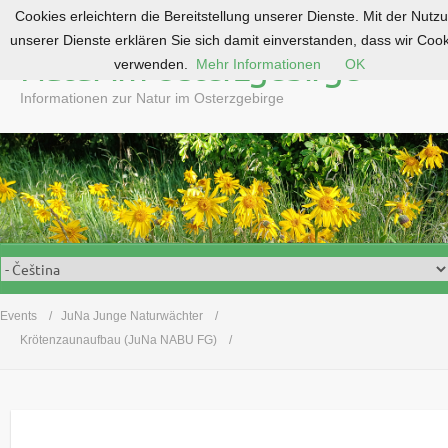
Cookies erleichtern die Bereitstellung unserer Dienste. Mit der Nutz
S
unserer Dienste erklären Sie sich damit einverstanden, dass wir Coo
k
Natur im Osterzgebirge
verwenden.
Mehr Informationen
OK
i
p
Informationen zur Natur im Osterzgebirge
t
o
c
o
n
t
e
n
t
Events
JuNa Junge Naturwächter
Krötenzaunaufbau (JuNa NABU FG)