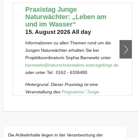
Praxistag Junge
Naturwächter: „Leben am
und im Wasser“
15. August 2026 All day
Informationen zu allen Themen rund um die
Jungen Naturwächter erhalten Sie bei
Projektkoordinatorin Sophia Barnewitz unter
barnewitz@naturschutzstation-osterzgebirge.de
oder unter Tel.: 0162 - 6336480.
Hintergrund: Dieser Praxistag ist eine
Veranstaltung des
Programms "Junge
Naturwächter" (JuNa)
. Es richtet sich
außerschulisch an besonders an Natur und
Landschaft interessierte Kinder und Jugendliche
von 7 bis 17 Jahren. Praxistage wie dieser
werden von den Teilnehmenden regelmäßig in
Die Artikelinhalte liegen in der Verantwortung der
festen Gruppen besucht. Sobald Plätze in