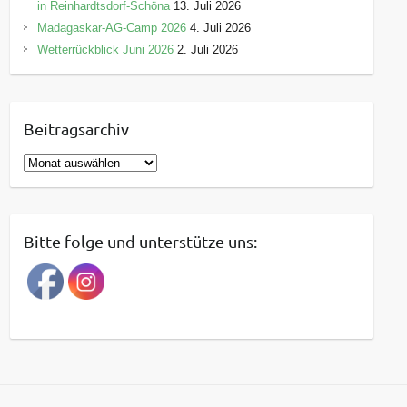
in Reinhardtsdorf-Schöna
13. Juli 2026
Madagaskar-AG-Camp 2026
4. Juli 2026
Wetterrückblick Juni 2026
2. Juli 2026
Beitragsarchiv
B
e
i
t
Bitte folge und unterstütze uns:
r
a
g
s
a
r
c
h