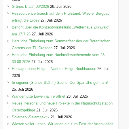
e
Grünes Blätt’l 08/2026
28. Juli 2026
n
Ressourcenverbrauch auf dem Prüfstand: Wieviel Bergbau
erträgt die Erde?
27. Juli 2026
Bericht über die Konzeptvorstellung „Wetterhaus Zinnwald“
am 17.7.26
27. Juli 2026
Herzliche Einladung zum Sommerfest des der Botanischen
Gartens der TU Dresden
27. Juli 2026
Herzliche Einladung zum Nachmähwochenende vom 28. –
30.08.2026
27. Juli 2026
Heulager ohne Helge – Nachruf Helge Rochhausen
26. Juli
2026
In eigener (Grünes-Blätt’l-) Sache: Der Spar-Uhu geht um!
25. Juli 2026
Wanderhütte Löwenhain eröffnet
23. Juli 2026
Neues Personal und neue Projekte in der Naturschutzstation
Osterzgebirge
21. Juli 2026
Solarpark-Salamitaktik
21. Juli 2026
Wiesen voller Leben: Wir laden ein zum Fest der Artenvielfalt