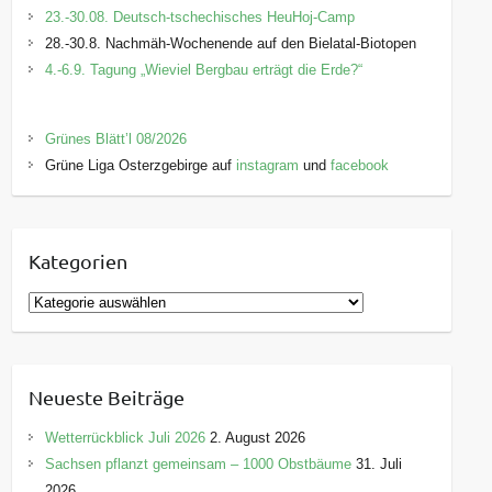
23.-30.08. Deutsch-tschechisches HeuHoj-Camp
28.-30.8. Nachmäh-Wochenende auf den Bielatal-Biotopen
4.-6.9. Tagung „Wieviel Bergbau erträgt die Erde?“
Grünes Blätt’l 08/2026
Grüne Liga Osterzgebirge auf
instagram
und
facebook
Kategorien
K
a
t
e
Neueste Beiträge
g
o
Wetterrückblick Juli 2026
2. August 2026
r
Sachsen pflanzt gemeinsam – 1000 Obstbäume
31. Juli
i
2026