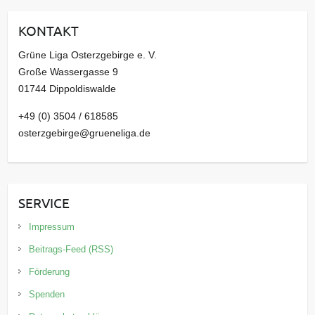
i
KONTAKT
v
Grüne Liga Osterzgebirge e. V.
Große Wassergasse 9
01744 Dippoldiswalde
+49 (0) 3504 / 618585
osterzgebirge@grueneliga.de
SERVICE
Impressum
Beitrags-Feed (RSS)
Förderung
Spenden