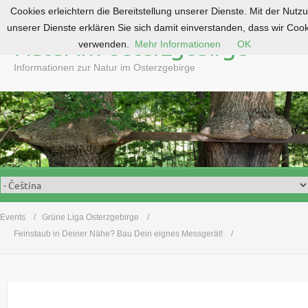
Cookies erleichtern die Bereitstellung unserer Dienste. Mit der Nutz
S
unserer Dienste erklären Sie sich damit einverstanden, dass wir Coo
k
Natur im Osterzgebirge
verwenden.
Mehr Informationen
OK
i
p
Informationen zur Natur im Osterzgebirge
t
o
c
o
n
t
e
n
t
Events
Grüne Liga Osterzgebirge
Feinstaub in Deiner Nähe? Bau Dein eignes Messgerät!