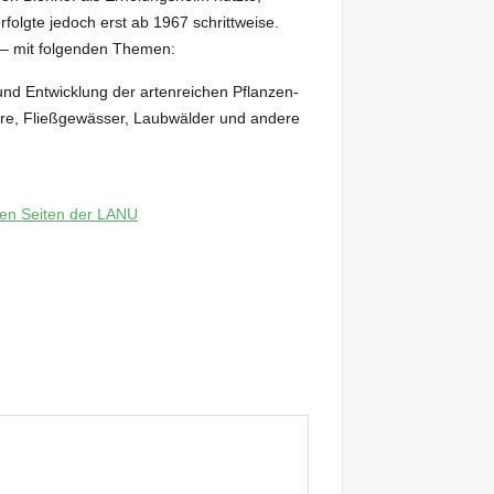
folgte jedoch erst ab 1967 schrittweise.
n – mit folgenden Themen:
und Entwicklung der artenreichen Pflanzen-
re, Fließgewässer, Laubwälder und andere
den Seiten der LANU
Praxistag J
22. August 20