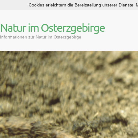
Cookies erleichtern die Bereitstellung unserer Dienste.
S
k
i
Natur im Osterzgebirge
p
t
Informationen zur Natur im Osterzgebirge
o
c
o
n
t
e
n
t