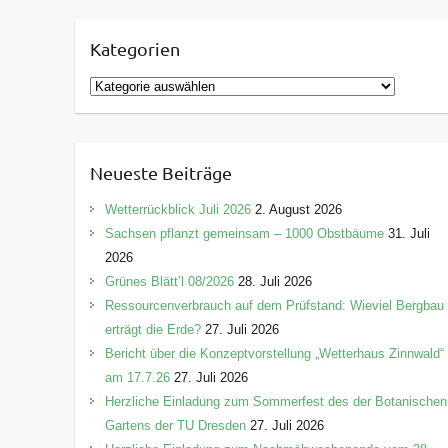
Kategorien
K
a
t
e
Neueste Beiträge
g
o
Wetterrückblick Juli 2026
2. August 2026
r
Sachsen pflanzt gemeinsam – 1000 Obstbäume
31. Juli
i
2026
e
Grünes Blätt’l 08/2026
28. Juli 2026
n
Ressourcenverbrauch auf dem Prüfstand: Wieviel Bergbau
erträgt die Erde?
27. Juli 2026
Bericht über die Konzeptvorstellung „Wetterhaus Zinnwald“
am 17.7.26
27. Juli 2026
Herzliche Einladung zum Sommerfest des der Botanischen
Gartens der TU Dresden
27. Juli 2026