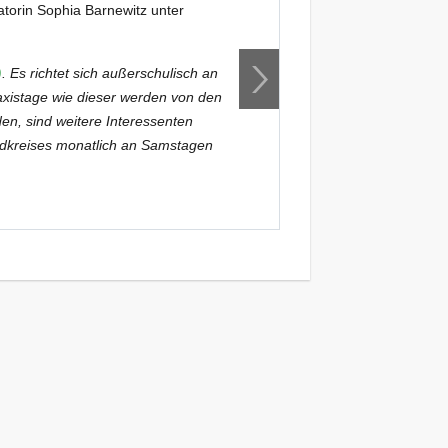
torin Sophia Barnewitz unter
Informationen zu al
barnewitz@naturschu
)
. Es richtet sich außerschulisch an
Hintergrund: Dieser 
axistage wie dieser werden von den
besonders an Natur 
en, sind weitere Interessenten
Teilnehmenden regel
ndkreises monatlich an Samstagen
willkommen. Die Ve
angeboten.