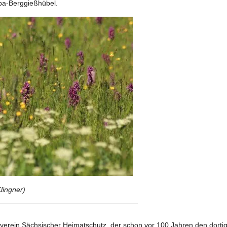
uba-Berggießhübel.
lingner)
verein Sächsischer Heimatschutz, der schon vor 100 Jahren den dortig