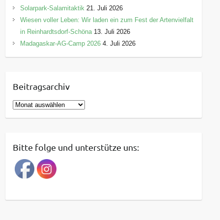
Solarpark-Salamitaktik
21. Juli 2026
Wiesen voller Leben: Wir laden ein zum Fest der Artenvielfalt
in Reinhardtsdorf-Schöna
13. Juli 2026
Madagaskar-AG-Camp 2026
4. Juli 2026
Beitragsarchiv
B
e
i
t
Bitte folge und unterstütze uns:
r
a
g
s
a
r