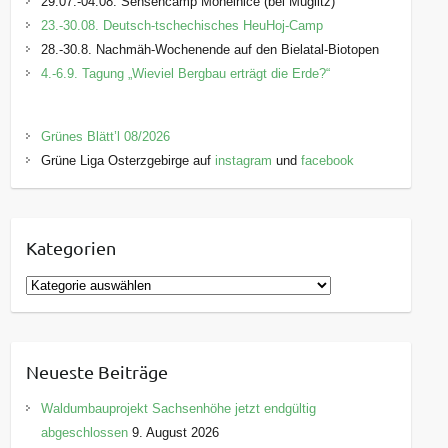
29.07.-04.08. Sensencamp Mohelnice (bei Müglitz)
23.-30.08. Deutsch-tschechisches HeuHoj-Camp
28.-30.8. Nachmäh-Wochenende auf den Bielatal-Biotopen
4.-6.9. Tagung „Wieviel Bergbau erträgt die Erde?“
Grünes Blätt’l 08/2026
Grüne Liga Osterzgebirge auf
instagram
und
facebook
Kategorien
K
a
t
e
Neueste Beiträge
g
o
Waldumbauprojekt Sachsenhöhe jetzt endgültig
r
abgeschlossen
9. August 2026