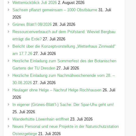
i
Wetterrückblick Juli 2026
2. August 2026
e
Sachsen pflanzt gemeinsam – 1000 Obstbäume
31. Juli
n
2026
Grünes Blätt’l 08/2026
28. Juli 2026
Ressourcenverbrauch auf dem Prüfstand: Wieviel Bergbau
erträgt die Erde?
27. Juli 2026
Bericht über die Konzeptvorstellung „Wetterhaus Zinnwald“
am 17.7.26
27. Juli 2026
Herzliche Einladung zum Sommerfest des der Botanischen
Gartens der TU Dresden
27. Juli 2026
Herzliche Einladung zum Nachmähwochenende vom 28. –
30.08.2026
27. Juli 2026
Heulager ohne Helge – Nachruf Helge Rochhausen
26. Juli
2026
In eigener (Grünes-Blätt’l-) Sache: Der Spar-Uhu geht um!
25. Juli 2026
Wanderhütte Löwenhain eröffnet
23. Juli 2026
Neues Personal und neue Projekte in der Naturschutzstation
Osterzgebirge
21. Juli 2026