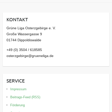
c
h
i
KONTAKT
v
Grüne Liga Osterzgebirge e. V.
Große Wassergasse 9
01744 Dippoldiswalde
+49 (0) 3504 / 618585
osterzgebirge@grueneliga.de
SERVICE
Impressum
Beitrags-Feed (RSS)
Förderung