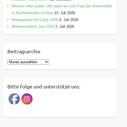
Wiesen voller Leben: Wir laden ein zum Fest der Artenvielfalt
in Reinhardtsdorf-Schöna
13. Juli 2026
Madagaskar-AG-Camp 2026
4. Juli 2026
Wetterrückblick Juni 2026
2. Juli 2026
Beitragsarchiv
B
e
i
t
Bitte folge und unterstütze uns:
r
a
g
s
a
r