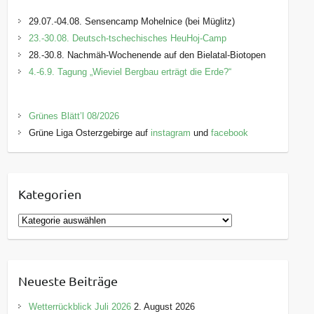
29.07.-04.08. Sensencamp Mohelnice (bei Müglitz)
23.-30.08. Deutsch-tschechisches HeuHoj-Camp
28.-30.8. Nachmäh-Wochenende auf den Bielatal-Biotopen
4.-6.9. Tagung „Wieviel Bergbau erträgt die Erde?“
Grünes Blätt’l 08/2026
Grüne Liga Osterzgebirge auf
instagram
und
facebook
Kategorien
K
a
t
e
Neueste Beiträge
g
o
Wetterrückblick Juli 2026
2. August 2026