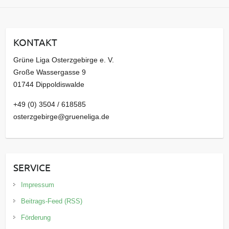
c
h
i
KONTAKT
v
Grüne Liga Osterzgebirge e. V.
Große Wassergasse 9
01744 Dippoldiswalde
+49 (0) 3504 / 618585
osterzgebirge@grueneliga.de
SERVICE
Impressum
Beitrags-Feed (RSS)
Förderung