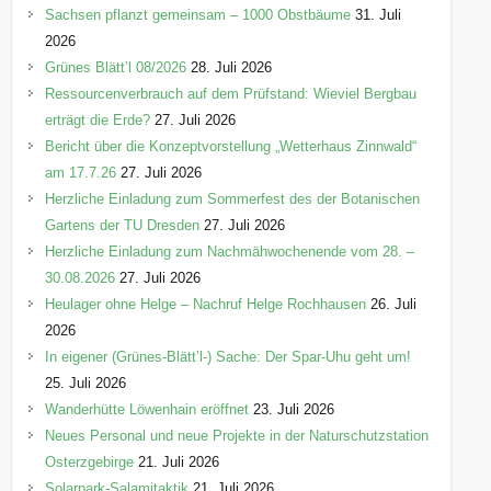
r
Sachsen pflanzt gemeinsam – 1000 Obstbäume
31. Juli
i
2026
e
Grünes Blätt’l 08/2026
28. Juli 2026
n
Ressourcenverbrauch auf dem Prüfstand: Wieviel Bergbau
erträgt die Erde?
27. Juli 2026
Bericht über die Konzeptvorstellung „Wetterhaus Zinnwald“
am 17.7.26
27. Juli 2026
Herzliche Einladung zum Sommerfest des der Botanischen
Gartens der TU Dresden
27. Juli 2026
Herzliche Einladung zum Nachmähwochenende vom 28. –
30.08.2026
27. Juli 2026
Heulager ohne Helge – Nachruf Helge Rochhausen
26. Juli
2026
In eigener (Grünes-Blätt’l-) Sache: Der Spar-Uhu geht um!
25. Juli 2026
Wanderhütte Löwenhain eröffnet
23. Juli 2026
Neues Personal und neue Projekte in der Naturschutzstation
Osterzgebirge
21. Juli 2026
Solarpark-Salamitaktik
21. Juli 2026