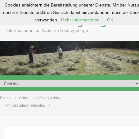
Cookies erleichtern die Bereitstellung unserer Dienste. Mit der Nutz
S
unserer Dienste erklären Sie sich damit einverstanden, dass wir Coo
k
Natur im Osterzgebirge
verwenden.
Mehr Informationen
OK
i
p
Informationen zur Natur im Osterzgebirge
t
o
c
o
n
t
e
n
t
Events
Grüne Liga Osterzgebirge
Pfingstnaturerlebnistag