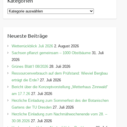
Kategorien
K
a
t
e
Neueste Beiträge
g
o
Wetterrückblick Juli 2026
2. August 2026
r
Sachsen pflanzt gemeinsam – 1000 Obstbäume
31. Juli
i
2026
e
Grünes Blätt’l 08/2026
28. Juli 2026
n
Ressourcenverbrauch auf dem Prüfstand: Wieviel Bergbau
erträgt die Erde?
27. Juli 2026
Bericht über die Konzeptvorstellung „Wetterhaus Zinnwald“
am 17.7.26
27. Juli 2026
Herzliche Einladung zum Sommerfest des der Botanischen
Gartens der TU Dresden
27. Juli 2026
Herzliche Einladung zum Nachmähwochenende vom 28. –
30.08.2026
27. Juli 2026