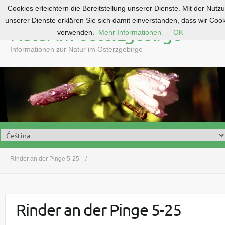
Cookies erleichtern die Bereitstellung unserer Dienste. Mit der Nutz
S
unserer Dienste erklären Sie sich damit einverstanden, dass wir Coo
k
Natur im Osterzgebirge
verwenden.
Mehr Informationen
OK
i
p
Informationen zur Natur im Osterzgebirge
t
o
c
o
n
t
e
n
t
Rinder an der Pinge 5-25
Rinder an der Pinge 5-25