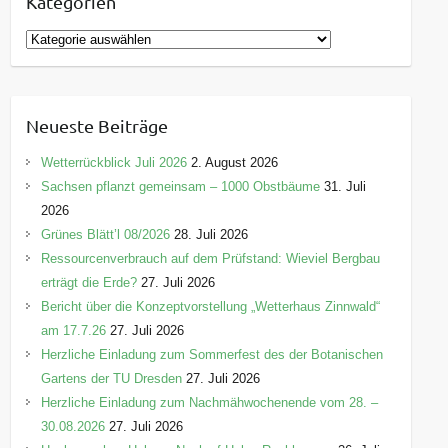
Kategorien
K
a
t
e
Neueste Beiträge
g
o
Wetterrückblick Juli 2026
2. August 2026
r
Sachsen pflanzt gemeinsam – 1000 Obstbäume
31. Juli
i
2026
e
Grünes Blätt’l 08/2026
28. Juli 2026
n
Ressourcenverbrauch auf dem Prüfstand: Wieviel Bergbau
erträgt die Erde?
27. Juli 2026
Bericht über die Konzeptvorstellung „Wetterhaus Zinnwald“
am 17.7.26
27. Juli 2026
Herzliche Einladung zum Sommerfest des der Botanischen
Gartens der TU Dresden
27. Juli 2026
Herzliche Einladung zum Nachmähwochenende vom 28. –
30.08.2026
27. Juli 2026