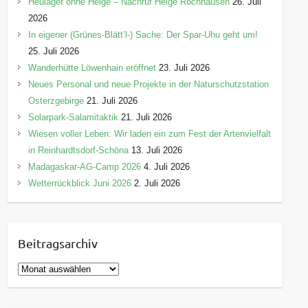
Heulager ohne Helge – Nachruf Helge Rochhausen
26. Juli
2026
In eigener (Grünes-Blätt’l-) Sache: Der Spar-Uhu geht um!
25. Juli 2026
Wanderhütte Löwenhain eröffnet
23. Juli 2026
Neues Personal und neue Projekte in der Naturschutzstation
Osterzgebirge
21. Juli 2026
Solarpark-Salamitaktik
21. Juli 2026
Wiesen voller Leben: Wir laden ein zum Fest der Artenvielfalt
in Reinhardtsdorf-Schöna
13. Juli 2026
Madagaskar-AG-Camp 2026
4. Juli 2026
Wetterrückblick Juni 2026
2. Juli 2026
Beitragsarchiv
B
e
i