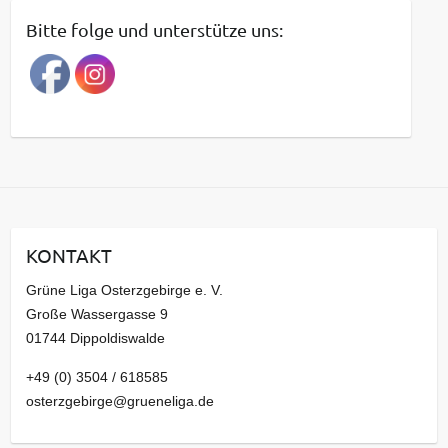
t
Bitte folge und unterstütze uns:
r
a
g
s
a
r
c
h
i
KONTAKT
v
Grüne Liga Osterzgebirge e. V.
Große Wassergasse 9
01744 Dippoldiswalde
+49 (0) 3504 / 618585
osterzgebirge@grueneliga.de