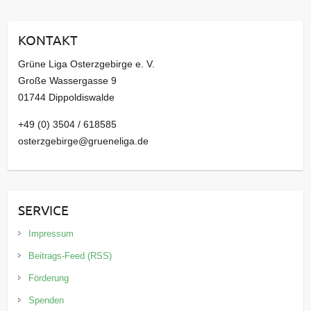
h
i
KONTAKT
v
Grüne Liga Osterzgebirge e. V.
Große Wassergasse 9
01744 Dippoldiswalde
+49 (0) 3504 / 618585
osterzgebirge@grueneliga.de
SERVICE
Impressum
Beitrags-Feed (RSS)
Förderung
Spenden