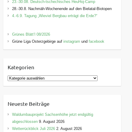
23.-30.08. Deutsch-tschechisches HeuHoj-Camp
28.-30.8. Nachmäh-Wochenende auf den Bielatal-Biotopen
4.-6.9. Tagung „Wieviel Bergbau erträgt die Erde?“
Grünes Blätt’l 08/2026
Grüne Liga Osterzgebirge auf
instagram
und
facebook
Kategorien
K
a
t
e
Neueste Beiträge
g
o
Waldumbauprojekt Sachsenhöhe jetzt endgültig
r
abgeschlossen
9. August 2026
i
Wetterrückblick Juli 2026
2. August 2026