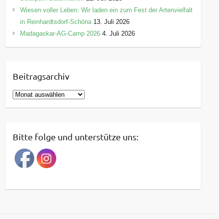
Wiesen voller Leben: Wir laden ein zum Fest der Artenvielfalt
in Reinhardtsdorf-Schöna
13. Juli 2026
Madagaskar-AG-Camp 2026
4. Juli 2026
Beitragsarchiv
B
e
i
t
Bitte folge und unterstütze uns:
r
a
g
s
a
r
c