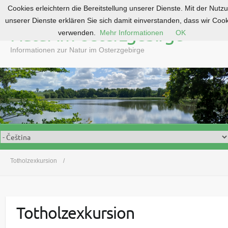
Cookies erleichtern die Bereitstellung unserer Dienste. Mit der Nutz
S
unserer Dienste erklären Sie sich damit einverstanden, dass wir Coo
k
Natur im Osterzgebirge
verwenden.
Mehr Informationen
OK
i
p
Informationen zur Natur im Osterzgebirge
t
o
c
o
n
t
e
n
t
Totholzexkursion
Totholzexkursion