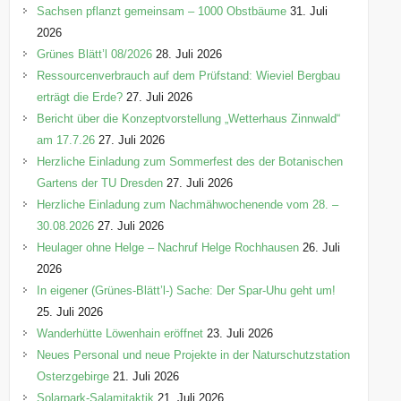
e
Sachsen pflanzt gemeinsam – 1000 Obstbäume
31. Juli
n
2026
Grünes Blätt’l 08/2026
28. Juli 2026
Ressourcenverbrauch auf dem Prüfstand: Wieviel Bergbau
erträgt die Erde?
27. Juli 2026
Bericht über die Konzeptvorstellung „Wetterhaus Zinnwald“
am 17.7.26
27. Juli 2026
Herzliche Einladung zum Sommerfest des der Botanischen
Gartens der TU Dresden
27. Juli 2026
Herzliche Einladung zum Nachmähwochenende vom 28. –
30.08.2026
27. Juli 2026
Heulager ohne Helge – Nachruf Helge Rochhausen
26. Juli
2026
In eigener (Grünes-Blätt’l-) Sache: Der Spar-Uhu geht um!
25. Juli 2026
Wanderhütte Löwenhain eröffnet
23. Juli 2026
Neues Personal und neue Projekte in der Naturschutzstation
Osterzgebirge
21. Juli 2026
Solarpark-Salamitaktik
21. Juli 2026