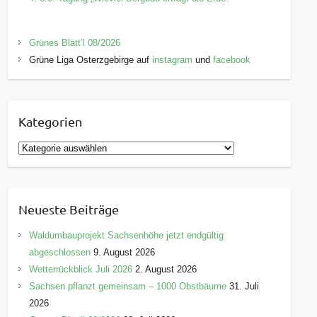
Grünes Blätt’l 08/2026
Grüne Liga Osterzgebirge auf
instagram
und
facebook
Kategorien
K
a
t
e
Neueste Beiträge
g
o
Waldumbauprojekt Sachsenhöhe jetzt endgültig
r
abgeschlossen
9. August 2026
i
Wetterrückblick Juli 2026
2. August 2026
e
Sachsen pflanzt gemeinsam – 1000 Obstbäume
31. Juli
n
2026