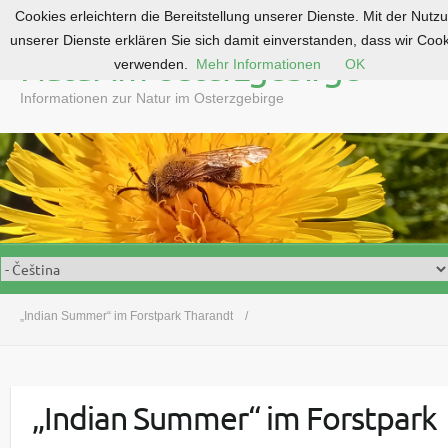
Cookies erleichtern die Bereitstellung unserer Dienste. Mit der Nutz
S
unserer Dienste erklären Sie sich damit einverstanden, dass wir Coo
k
Natur im Osterzgebirge
verwenden.
Mehr Informationen
OK
i
p
Informationen zur Natur im Osterzgebirge
t
o
c
o
n
t
e
n
t
„Indian Summer“ im Forstpark Tharandt
„Indian Summer“ im Forstpark