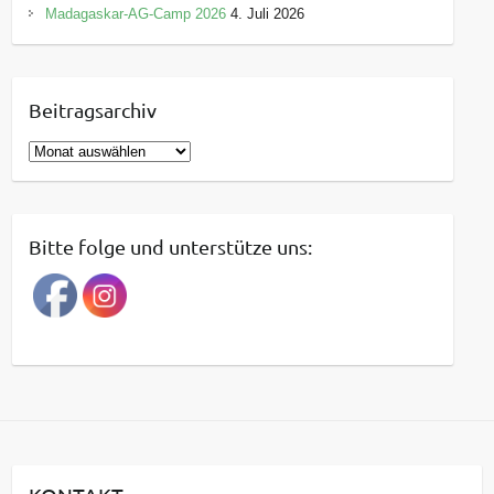
Madagaskar-AG-Camp 2026
4. Juli 2026
Beitragsarchiv
B
e
i
t
Bitte folge und unterstütze uns:
r
a
g
s
a
r
c
h
i