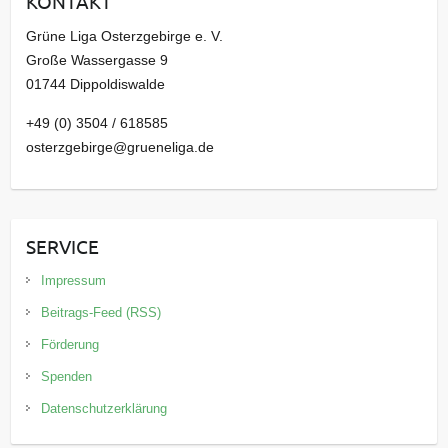
KONTAKT
v
Grüne Liga Osterzgebirge e. V.
Große Wassergasse 9
01744 Dippoldiswalde
+49 (0) 3504 / 618585
osterzgebirge@grueneliga.de
SERVICE
Impressum
Beitrags-Feed (RSS)
Förderung
Spenden
Datenschutzerklärung