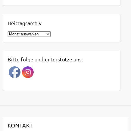
Beitragsarchiv
B
e
i
t
Bitte folge und unterstütze uns:
r
a
g
s
a
r
c
h
i
KONTAKT
v