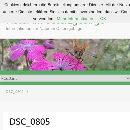
Cookies erleichtern die Bereitstellung unserer Dienste. Mit der Nutz
S
unserer Dienste erklären Sie sich damit einverstanden, dass wir Coo
k
Natur im Osterzgebirge
verwenden.
Mehr Informationen
OK
i
p
Informationen zur Natur im Osterzgebirge
t
o
c
o
n
t
e
n
t
DSC_0805
DSC_0805