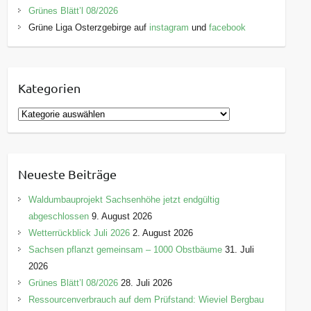
Grünes Blätt’l 08/2026
Grüne Liga Osterzgebirge auf
instagram
und
facebook
Kategorien
K
a
t
e
Neueste Beiträge
g
o
Waldumbauprojekt Sachsenhöhe jetzt endgültig
r
abgeschlossen
9. August 2026
i
Wetterrückblick Juli 2026
2. August 2026
e
Sachsen pflanzt gemeinsam – 1000 Obstbäume
31. Juli
n
2026
Grünes Blätt’l 08/2026
28. Juli 2026
Ressourcenverbrauch auf dem Prüfstand: Wieviel Bergbau