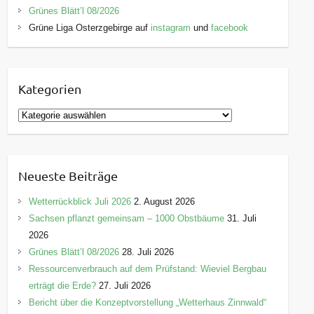
Grünes Blätt’l 08/2026
Grüne Liga Osterzgebirge auf
instagram
und
facebook
Kategorien
K
a
t
e
Neueste Beiträge
g
o
Wetterrückblick Juli 2026
2. August 2026
r
Sachsen pflanzt gemeinsam – 1000 Obstbäume
31. Juli
i
2026
e
Grünes Blätt’l 08/2026
28. Juli 2026
n
Ressourcenverbrauch auf dem Prüfstand: Wieviel Bergbau
erträgt die Erde?
27. Juli 2026
Bericht über die Konzeptvorstellung „Wetterhaus Zinnwald“