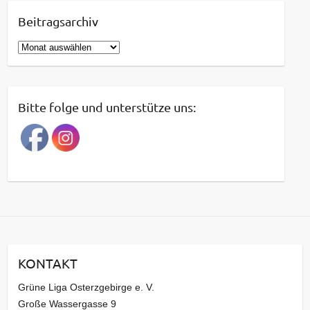
Beitragsarchiv
B
e
i
t
Bitte folge und unterstütze uns:
r
a
g
s
a
r
c
h
i
KONTAKT
v
Grüne Liga Osterzgebirge e. V.
Große Wassergasse 9