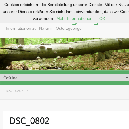
Cookies erleichtern die Bereitstellung unserer Dienste. Mit der Nutz
S
unserer Dienste erklären Sie sich damit einverstanden, dass wir Coo
k
Natur im Osterzgebirge
verwenden.
Mehr Informationen
OK
i
p
Informationen zur Natur im Osterzgebirge
t
o
c
o
n
t
e
n
t
DSC_0802
DSC_0802