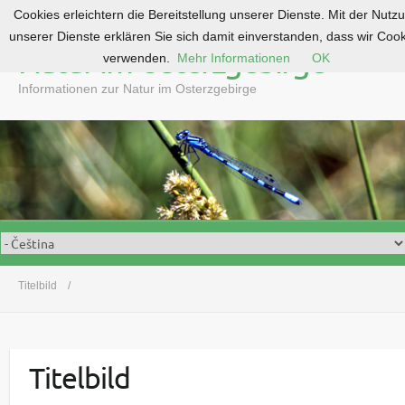
Cookies erleichtern die Bereitstellung unserer Dienste. Mit der Nutz
S
unserer Dienste erklären Sie sich damit einverstanden, dass wir Coo
k
Natur im Osterzgebirge
verwenden.
Mehr Informationen
OK
i
p
Informationen zur Natur im Osterzgebirge
t
o
c
o
n
t
e
n
t
Titelbild
Titelbild