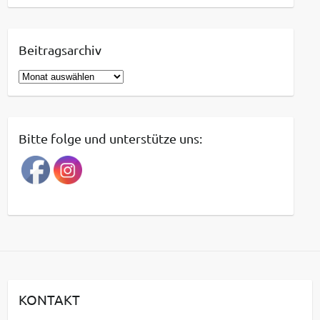
Beitragsarchiv
B
e
i
t
Bitte folge und unterstütze uns:
r
a
g
s
a
r
c
h
i
KONTAKT
v