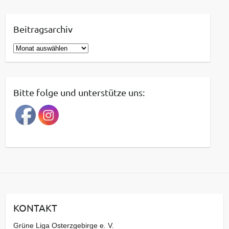
Beitragsarchiv
B
e
i
t
Bitte folge und unterstütze uns:
r
a
g
s
a
r
c
h
i
KONTAKT
v
Grüne Liga Osterzgebirge e. V.