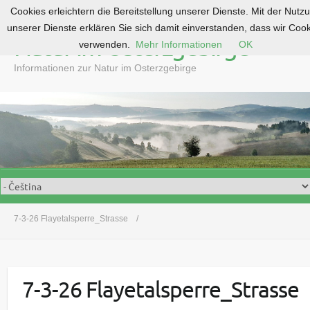
Cookies erleichtern die Bereitstellung unserer Dienste. Mit der Nutz
S
unserer Dienste erklären Sie sich damit einverstanden, dass wir Coo
k
Natur im Osterzgebirge
verwenden.
Mehr Informationen
OK
i
p
Informationen zur Natur im Osterzgebirge
t
o
c
o
n
t
e
n
t
7-3-26 Flayetalsperre_Strasse
7-3-26 Flayetalsperre_Strasse