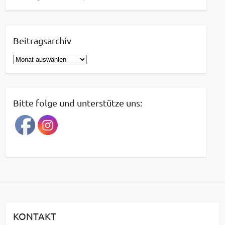
Beitragsarchiv
B
e
i
t
Bitte folge und unterstütze uns:
r
a
g
s
a
r
c
h
i
KONTAKT
v