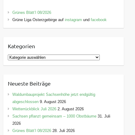
Grünes Blätt’l 08/2026
Grüne Liga Osterzgebirge auf
instagram
und
facebook
Kategorien
K
a
t
e
Neueste Beiträge
g
o
Waldumbauprojekt Sachsenhöhe jetzt endgültig
r
abgeschlossen
9. August 2026
i
Wetterrückblick Juli 2026
2. August 2026
e
Sachsen pflanzt gemeinsam – 1000 Obstbäume
31. Juli
n
2026
Grünes Blätt’l 08/2026
28. Juli 2026