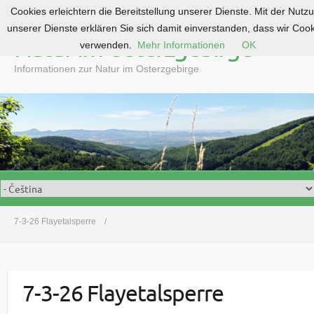
Cookies erleichtern die Bereitstellung unserer Dienste. Mit der Nutz
S
unserer Dienste erklären Sie sich damit einverstanden, dass wir Coo
k
Natur im Osterzgebirge
verwenden.
Mehr Informationen
OK
i
p
Informationen zur Natur im Osterzgebirge
t
o
c
o
n
t
e
n
t
7-3-26 Flayetalsperre
7-3-26 Flayetalsperre