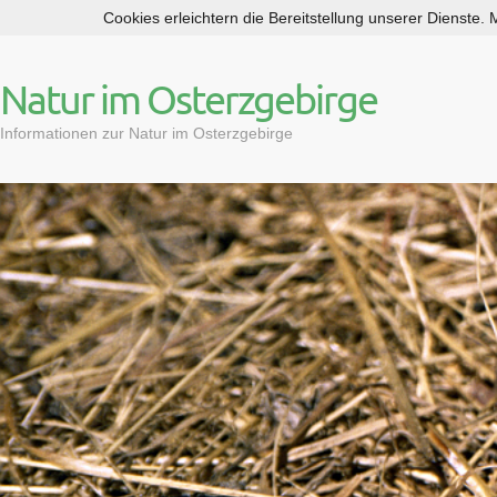
Cookies erleichtern die Bereitstellung unserer Dienste.
S
k
i
Natur im Osterzgebirge
p
t
Informationen zur Natur im Osterzgebirge
o
c
o
n
t
e
n
t