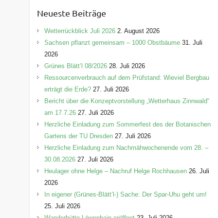
e
Neueste Beiträge
g
o
Wetterrückblick Juli 2026
2. August 2026
r
Sachsen pflanzt gemeinsam – 1000 Obstbäume
31. Juli
i
2026
e
Grünes Blätt’l 08/2026
28. Juli 2026
n
Ressourcenverbrauch auf dem Prüfstand: Wieviel Bergbau
erträgt die Erde?
27. Juli 2026
Bericht über die Konzeptvorstellung „Wetterhaus Zinnwald“
am 17.7.26
27. Juli 2026
Herzliche Einladung zum Sommerfest des der Botanischen
Gartens der TU Dresden
27. Juli 2026
Herzliche Einladung zum Nachmähwochenende vom 28. –
30.08.2026
27. Juli 2026
Heulager ohne Helge – Nachruf Helge Rochhausen
26. Juli
2026
In eigener (Grünes-Blätt’l-) Sache: Der Spar-Uhu geht um!
25. Juli 2026
Wanderhütte Löwenhain eröffnet
23. Juli 2026