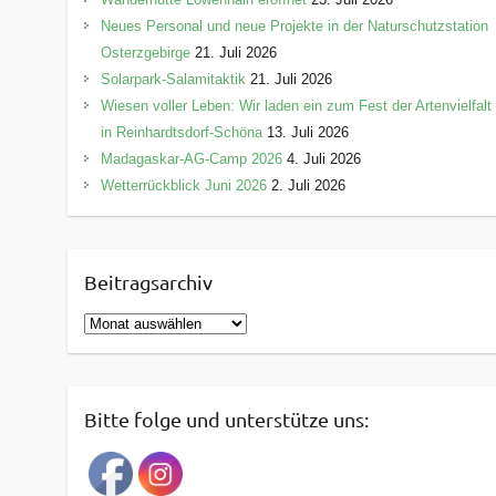
Neues Personal und neue Projekte in der Naturschutzstation
Osterzgebirge
21. Juli 2026
Solarpark-Salamitaktik
21. Juli 2026
Wiesen voller Leben: Wir laden ein zum Fest der Artenvielfalt
in Reinhardtsdorf-Schöna
13. Juli 2026
Madagaskar-AG-Camp 2026
4. Juli 2026
Wetterrückblick Juni 2026
2. Juli 2026
Beitragsarchiv
B
e
i
t
Bitte folge und unterstütze uns:
r
a
g