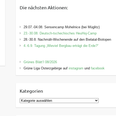
Die nächsten Aktionen:
29.07.-04.08. Sensencamp Mohelnice (bei Müglitz)
23.-30.08. Deutsch-tschechisches HeuHoj-Camp
28.-30.8. Nachmäh-Wochenende auf den Bielatal-Biotopen
4.-6.9. Tagung „Wieviel Bergbau erträgt die Erde?“
Grünes Blätt’l 08/2026
Grüne Liga Osterzgebirge auf
instagram
und
facebook
Kategorien
K
a
t