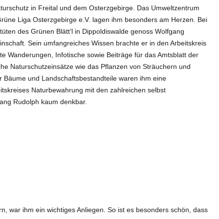
rschutz in Freital und dem Osterzgebirge. Das Umweltzentrum
 Grüne Liga Osterzgebirge e.V. lagen ihm besonders am Herzen. Bei
üten des Grünen Blätt’l in Dippoldiswalde genoss Wolfgang
schaft. Sein umfangreiches Wissen brachte er in den Arbeitskreis
te Wanderungen, Infotische sowie Beiträge für das Amtsblatt der
ische Naturschutzeinsätze wie das Pflanzen von Sträuchern und
er Bäume und Landschaftsbestandteile waren ihm eine
itskreises Naturbewahrung mit den zahlreichen selbst
gang Rudolph kaum denkbar.
, war ihm ein wichtiges Anliegen. So ist es besonders schön, dass