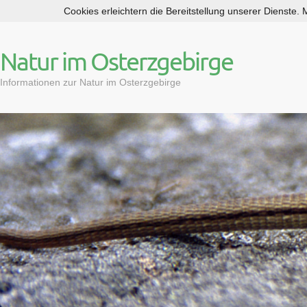
Cookies erleichtern die Bereitstellung unserer Dienste.
S
k
i
Natur im Osterzgebirge
p
t
Informationen zur Natur im Osterzgebirge
o
c
o
n
t
e
n
t