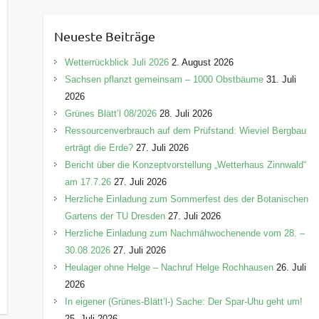
t
e
Neueste Beiträge
g
o
Wetterrückblick Juli 2026
2. August 2026
r
Sachsen pflanzt gemeinsam – 1000 Obstbäume
31. Juli
i
2026
e
Grünes Blätt’l 08/2026
28. Juli 2026
n
Ressourcenverbrauch auf dem Prüfstand: Wieviel Bergbau
erträgt die Erde?
27. Juli 2026
Bericht über die Konzeptvorstellung „Wetterhaus Zinnwald“
am 17.7.26
27. Juli 2026
Herzliche Einladung zum Sommerfest des der Botanischen
Gartens der TU Dresden
27. Juli 2026
Herzliche Einladung zum Nachmähwochenende vom 28. –
30.08.2026
27. Juli 2026
Heulager ohne Helge – Nachruf Helge Rochhausen
26. Juli
2026
In eigener (Grünes-Blätt’l-) Sache: Der Spar-Uhu geht um!
25. Juli 2026