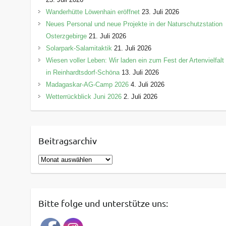
Wanderhütte Löwenhain eröffnet
23. Juli 2026
Neues Personal und neue Projekte in der Naturschutzstation
Osterzgebirge
21. Juli 2026
Solarpark-Salamitaktik
21. Juli 2026
Wiesen voller Leben: Wir laden ein zum Fest der Artenvielfalt
in Reinhardtsdorf-Schöna
13. Juli 2026
Madagaskar-AG-Camp 2026
4. Juli 2026
Wetterrückblick Juni 2026
2. Juli 2026
Beitragsarchiv
B
e
i
t
Bitte folge und unterstütze uns:
r
a