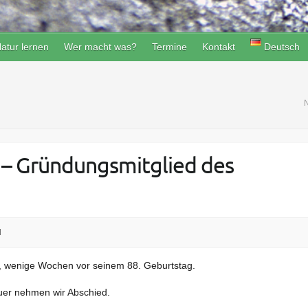
atur lernen
Wer macht was?
Termine
Kontakt
Deutsch
N
– Gründungsmitglied des
l
5, wenige Wochen vor seinem 88. Geburtstag.
auer nehmen wir Abschied.