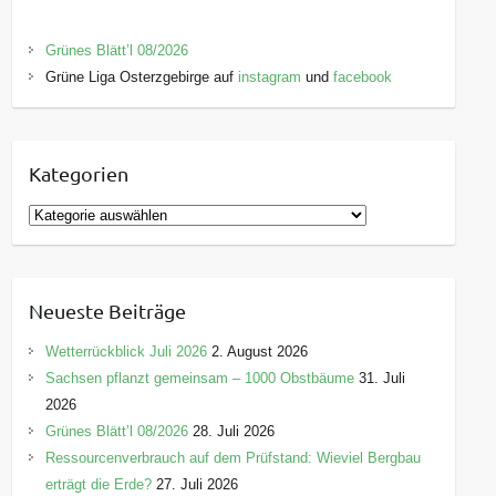
Grünes Blätt’l 08/2026
Grüne Liga Osterzgebirge auf
instagram
und
facebook
Kategorien
K
a
t
e
Neueste Beiträge
g
o
Wetterrückblick Juli 2026
2. August 2026
r
Sachsen pflanzt gemeinsam – 1000 Obstbäume
31. Juli
i
2026
e
Grünes Blätt’l 08/2026
28. Juli 2026
n
Ressourcenverbrauch auf dem Prüfstand: Wieviel Bergbau
erträgt die Erde?
27. Juli 2026