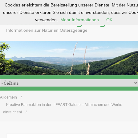
Cookies erleichtern die Bereitstellung unserer Dienste. Mit der Nutz
S
unserer Dienste erklären Sie sich damit einverstanden, dass wir Coo
k
Natur im Osterzgebirge
verwenden.
Mehr Informationen
OK
i
p
Informationen zur Natur im Osterzgebirge
t
o
c
o
n
t
e
n
t
Allgemein
Kreative Baumaktion in der LIFEART Galerie – Mitmachen und Werke
einreichen!