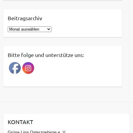
Beitragsarchiv
B
e
i
t
Bitte folge und unterstütze uns:
r
a
g
s
a
r
c
h
i
KONTAKT
v
Grüne Liga Osterzgebirge e. V.