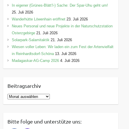
In eigener (Grünes-Blätt’l-) Sache: Der Spar-Uhu geht um!
25. Juli 2026
Wanderhütte Löwenhain eröffnet
23. Juli 2026
Neues Personal und neue Projekte in der Naturschutzstation
Osterzgebirge
21. Juli 2026
Solarpark-Salamitaktik
21. Juli 2026
Wiesen voller Leben: Wir laden ein zum Fest der Artenvielfalt
in Reinhardtsdorf-Schöna
13. Juli 2026
Madagaskar-AG-Camp 2026
4. Juli 2026
Beitragsarchiv
B
e
i
t
Bitte folge und unterstütze uns:
r