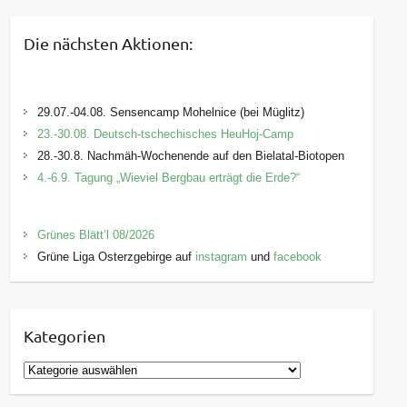
Die nächsten Aktionen:
29.07.-04.08. Sensencamp Mohelnice (bei Müglitz)
23.-30.08. Deutsch-tschechisches HeuHoj-Camp
28.-30.8. Nachmäh-Wochenende auf den Bielatal-Biotopen
4.-6.9. Tagung „Wieviel Bergbau erträgt die Erde?“
Grünes Blätt’l 08/2026
Grüne Liga Osterzgebirge auf
instagram
und
facebook
Kategorien
K
a