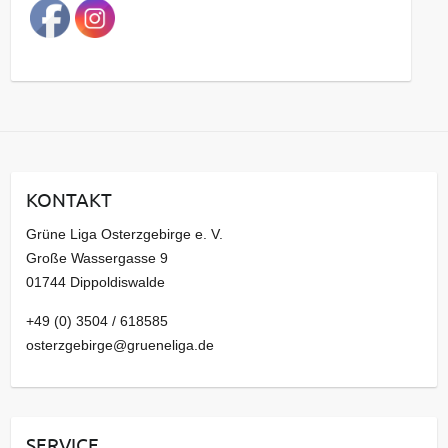
a
g
s
a
r
c
h
i
KONTAKT
v
Grüne Liga Osterzgebirge e. V.
Große Wassergasse 9
01744 Dippoldiswalde
+49 (0) 3504 / 618585
osterzgebirge@grueneliga.de
SERVICE