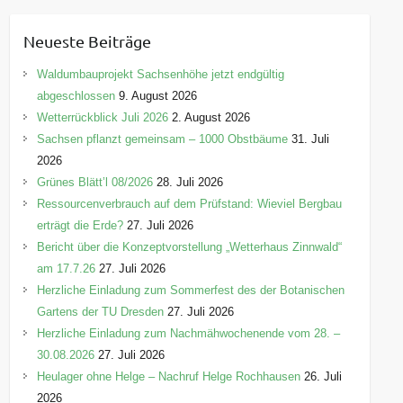
t
e
Neueste Beiträge
g
o
Waldumbauprojekt Sachsenhöhe jetzt endgültig
r
abgeschlossen
9. August 2026
i
Wetterrückblick Juli 2026
2. August 2026
e
Sachsen pflanzt gemeinsam – 1000 Obstbäume
31. Juli
n
2026
Grünes Blätt’l 08/2026
28. Juli 2026
Ressourcenverbrauch auf dem Prüfstand: Wieviel Bergbau
erträgt die Erde?
27. Juli 2026
Bericht über die Konzeptvorstellung „Wetterhaus Zinnwald“
am 17.7.26
27. Juli 2026
Herzliche Einladung zum Sommerfest des der Botanischen
Gartens der TU Dresden
27. Juli 2026
Herzliche Einladung zum Nachmähwochenende vom 28. –
30.08.2026
27. Juli 2026
Heulager ohne Helge – Nachruf Helge Rochhausen
26. Juli
2026