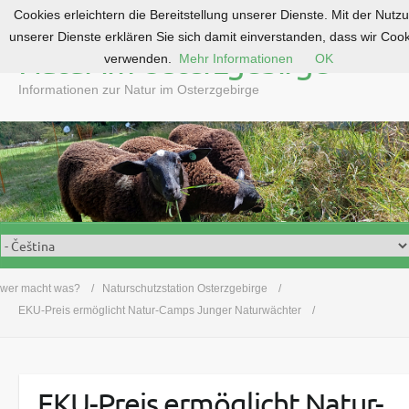
Cookies erleichtern die Bereitstellung unserer Dienste. Mit der Nutz
S
unserer Dienste erklären Sie sich damit einverstanden, dass wir Coo
k
Natur im Osterzgebirge
verwenden.
Mehr Informationen
OK
i
p
Informationen zur Natur im Osterzgebirge
t
o
c
o
n
t
e
n
t
wer macht was?
Naturschutzstation Osterzgebirge
EKU-Preis ermöglicht Natur-Camps Junger Naturwächter
EKU-Preis ermöglicht Natur-