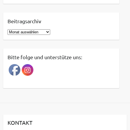
Beitragsarchiv
B
e
i
t
Bitte folge und unterstütze uns:
r
a
g
s
a
r
c
h
i
KONTAKT
v