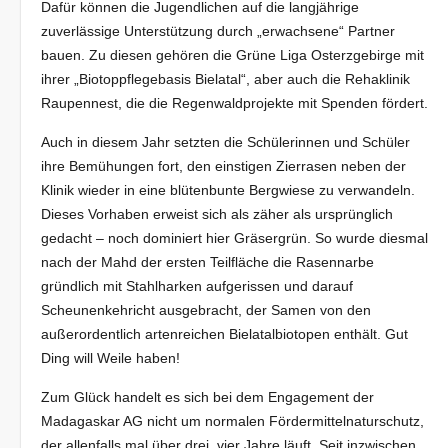
Dafür können die Jugendlichen auf die langjährige
zuverlässige Unterstützung durch „erwachsene“ Partner
bauen. Zu diesen gehören die Grüne Liga Osterzgebirge mit
ihrer „Biotoppflegebasis Bielatal“, aber auch die Rehaklinik
Raupennest, die die Regenwaldprojekte mit Spenden fördert.
Auch in diesem Jahr setzten die Schülerinnen und Schüler
ihre Bemühungen fort, den einstigen Zierrasen neben der
Klinik wieder in eine blütenbunte Bergwiese zu verwandeln.
Dieses Vorhaben erweist sich als zäher als ursprünglich
gedacht – noch dominiert hier Gräsergrün. So wurde diesmal
nach der Mahd der ersten Teilfläche die Rasennarbe
gründlich mit Stahlharken aufgerissen und darauf
Scheunenkehricht ausgebracht, der Samen von den
außerordentlich artenreichen Bielatalbiotopen enthält. Gut
Ding will Weile haben!
Zum Glück handelt es sich bei dem Engagement der
Madagaskar AG nicht um normalen Fördermittelnaturschutz,
der allenfalls mal über drei, vier Jahre läuft. Seit inzwischen