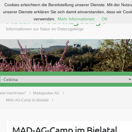
Cookies erleichtern die Bereitstellung unserer Dienste. Mit der Nutz
S
unserer Dienste erklären Sie sich damit einverstanden, dass wir Coo
k
Natur im Osterzgebirge
verwenden.
Mehr Informationen
OK
i
p
Informationen zur Natur im Osterzgebirge
t
o
c
o
n
t
e
n
t
wer macht was?
Madagaskar-AG
MAD-AG-Camp im Bielatal
MAD-AG-Camp im Bielatal