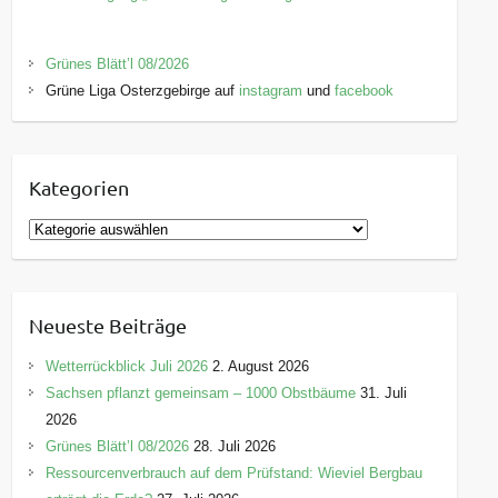
Grünes Blätt’l 08/2026
Grüne Liga Osterzgebirge auf
instagram
und
facebook
Kategorien
K
a
t
e
Neueste Beiträge
g
o
Wetterrückblick Juli 2026
2. August 2026
r
Sachsen pflanzt gemeinsam – 1000 Obstbäume
31. Juli
i
2026
e
Grünes Blätt’l 08/2026
28. Juli 2026
n
Ressourcenverbrauch auf dem Prüfstand: Wieviel Bergbau