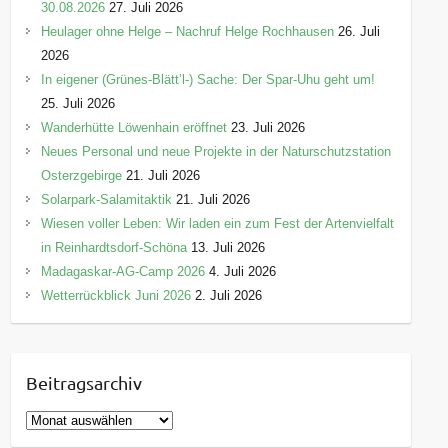
30.08.2026
27. Juli 2026
Heulager ohne Helge – Nachruf Helge Rochhausen
26. Juli
2026
In eigener (Grünes-Blätt’l-) Sache: Der Spar-Uhu geht um!
25. Juli 2026
Wanderhütte Löwenhain eröffnet
23. Juli 2026
Neues Personal und neue Projekte in der Naturschutzstation
Osterzgebirge
21. Juli 2026
Solarpark-Salamitaktik
21. Juli 2026
Wiesen voller Leben: Wir laden ein zum Fest der Artenvielfalt
in Reinhardtsdorf-Schöna
13. Juli 2026
Madagaskar-AG-Camp 2026
4. Juli 2026
Wetterrückblick Juni 2026
2. Juli 2026
Beitragsarchiv
B
e