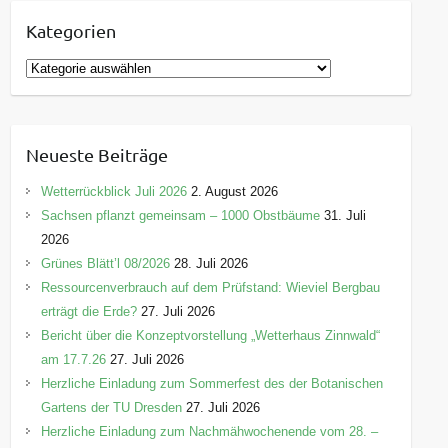
Kategorien
K
a
t
e
Neueste Beiträge
g
o
Wetterrückblick Juli 2026
2. August 2026
r
Sachsen pflanzt gemeinsam – 1000 Obstbäume
31. Juli
i
2026
e
Grünes Blätt’l 08/2026
28. Juli 2026
n
Ressourcenverbrauch auf dem Prüfstand: Wieviel Bergbau
erträgt die Erde?
27. Juli 2026
Bericht über die Konzeptvorstellung „Wetterhaus Zinnwald“
am 17.7.26
27. Juli 2026
Herzliche Einladung zum Sommerfest des der Botanischen
Gartens der TU Dresden
27. Juli 2026
Herzliche Einladung zum Nachmähwochenende vom 28. –