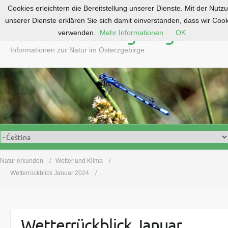
Cookies erleichtern die Bereitstellung unserer Dienste. Mit der Nutz
S
unserer Dienste erklären Sie sich damit einverstanden, dass wir Coo
k
Natur im Osterzgebirge
verwenden.
Mehr Informationen
OK
i
p
Informationen zur Natur im Osterzgebirge
t
o
c
o
n
t
e
n
t
Natur erkunden
Wetter und Klima
Wetterrückblick Januar 2024
Wetterrückblick Januar