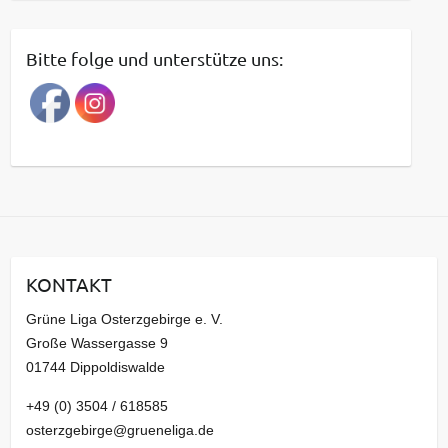
i
t
Bitte folge und unterstütze uns:
r
a
g
s
a
r
c
h
i
KONTAKT
v
Grüne Liga Osterzgebirge e. V.
Große Wassergasse 9
01744 Dippoldiswalde
+49 (0) 3504 / 618585
osterzgebirge@grueneliga.de