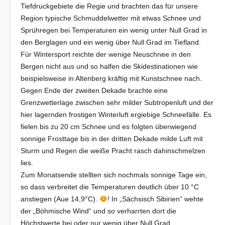
Tiefdruckgebiete die Regie und brachten das für unsere
Region typische Schmuddelwetter mit etwas Schnee und
Sprühregen bei Temperaturen ein wenig unter Null Grad in
den Berglagen und ein wenig über Null Grad im Tiefland.
Für Wintersport reichte der wenige Neuschnee in den
Bergen nicht aus und so halfen die Skidestinationen wie
beispielsweise in Altenberg kräftig mit Kunstschnee nach.
Gegen Ende der zweiten Dekade brachte eine
Grenzwetterlage zwischen sehr milder Subtropenluft und der
hier lagernden frostigen Winterluft ergiebige Schneefälle. Es
fielen bis zu 20 cm Schnee und es folgten überwiegend
sonnige Frosttage bis in der dritten Dekade milde Luft mit
Sturm und Regen die weiße Pracht rasch dahinschmelzen
lies.
Zum Monatsende stellten sich nochmals sonnige Tage ein,
so dass verbreitet die Temperaturen deutlich über 10 °C
anstiegen (Aue 14,9°C).
! In „Sächsisch Sibirien“ wehte
der „Böhmische Wind“ und so verharrten dort die
Höchstwerte bei oder nur wenig über Null Grad.