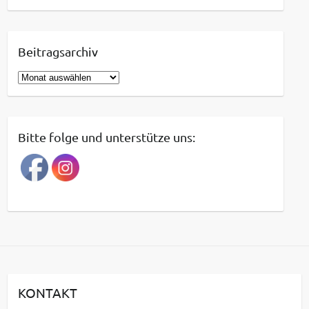
Beitragsarchiv
B
e
i
t
Bitte folge und unterstütze uns:
r
a
g
s
a
r
c
h
i
KONTAKT
v