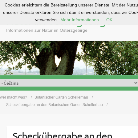
Cookies erleichtern die Bereitstellung unserer Dienste. Mit der Nutz
S
unserer Dienste erklären Sie sich damit einverstanden, dass wir Coo
k
Natur im Osterzgebirge
verwenden.
Mehr Informationen
OK
i
p
Informationen zur Natur im Osterzgebirge
t
o
c
o
n
t
e
n
t
wer macht was?
Botanischer Garten Schellerhau
Scheckübergabe an den Botanischen Garten Schellerhau
Scheckübergabe an den