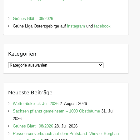
Grünes Blätt’l 08/2026
Grüne Liga Osterzgebirge auf
instagram
und
facebook
Kategorien
K
a
t
e
Neueste Beiträge
g
o
Wetterrückblick Juli 2026
2. August 2026
r
Sachsen pflanzt gemeinsam – 1000 Obstbäume
31. Juli
i
2026
e
Grünes Blätt’l 08/2026
28. Juli 2026
n
Ressourcenverbrauch auf dem Prüfstand: Wieviel Bergbau