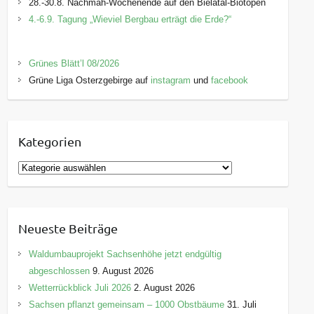
28.-30.8. Nachmäh-Wochenende auf den Bielatal-Biotopen
4.-6.9. Tagung „Wieviel Bergbau erträgt die Erde?“
Grünes Blätt’l 08/2026
Grüne Liga Osterzgebirge auf
instagram
und
facebook
Kategorien
K
a
t
e
Neueste Beiträge
g
o
Waldumbauprojekt Sachsenhöhe jetzt endgültig
r
abgeschlossen
9. August 2026
i
Wetterrückblick Juli 2026
2. August 2026
e
Sachsen pflanzt gemeinsam – 1000 Obstbäume
31. Juli