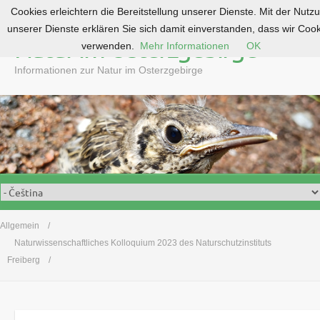
Cookies erleichtern die Bereitstellung unserer Dienste. Mit der Nutz
S
unserer Dienste erklären Sie sich damit einverstanden, dass wir Coo
k
Natur im Osterzgebirge
verwenden.
Mehr Informationen
OK
i
p
Informationen zur Natur im Osterzgebirge
t
o
c
o
n
t
e
n
t
Allgemein
Naturwissenschaftliches Kolloquium 2023 des Naturschutzinstituts
Freiberg