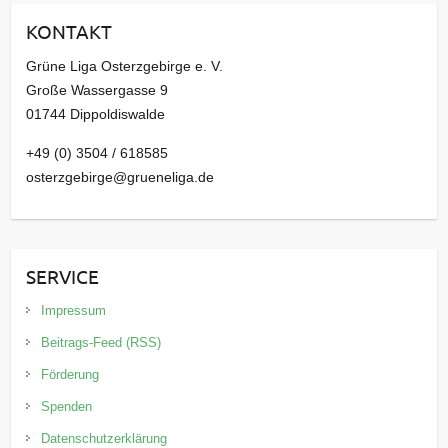
i
KONTAKT
v
Grüne Liga Osterzgebirge e. V.
Große Wassergasse 9
01744 Dippoldiswalde
+49 (0) 3504 / 618585
osterzgebirge@grueneliga.de
SERVICE
Impressum
Beitrags-Feed (RSS)
Förderung
Spenden
Datenschutzerklärung