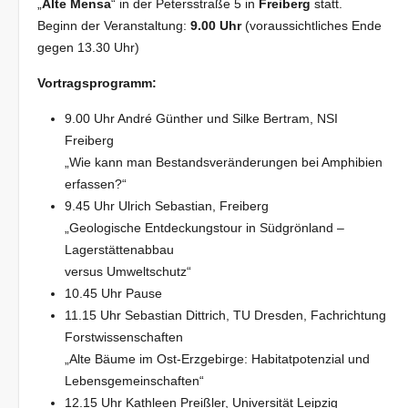
„
Alte Mensa
“ in der Petersstraße 5 in
Freiberg
statt.
Beginn der Veranstaltung:
9.00 Uhr
(voraussichtliches Ende
gegen 13.30 Uhr)
Vortragsprogramm:
9.00 Uhr André Günther und Silke Bertram, NSI
Freiberg
„Wie kann man Bestandsveränderungen bei Amphibien
erfassen?“
9.45 Uhr Ulrich Sebastian, Freiberg
„Geologische Entdeckungstour in Südgrönland –
Lagerstättenabbau
versus Umweltschutz“
10.45 Uhr Pause
11.15 Uhr Sebastian Dittrich, TU Dresden, Fachrichtung
Forstwissenschaften
„Alte Bäume im Ost-Erzgebirge: Habitatpotenzial und
Lebensgemeinschaften“
12.15 Uhr Kathleen Preißler, Universität Leipzig