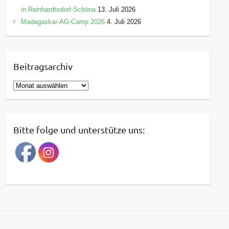
in Reinhardtsdorf-Schöna
13. Juli 2026
Madagaskar-AG-Camp 2026
4. Juli 2026
Beitragsarchiv
B
e
i
t
Bitte folge und unterstütze uns:
r
a
g
s
a
r
c
h