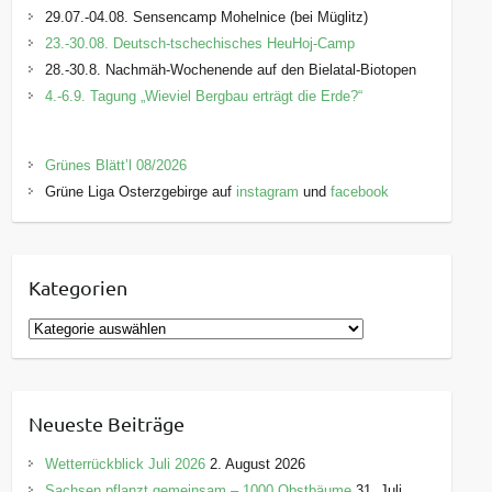
29.07.-04.08. Sensencamp Mohelnice (bei Müglitz)
23.-30.08. Deutsch-tschechisches HeuHoj-Camp
28.-30.8. Nachmäh-Wochenende auf den Bielatal-Biotopen
4.-6.9. Tagung „Wieviel Bergbau erträgt die Erde?“
Grünes Blätt’l 08/2026
Grüne Liga Osterzgebirge auf
instagram
und
facebook
Kategorien
K
a
t
e
Neueste Beiträge
g
o
Wetterrückblick Juli 2026
2. August 2026
r
Sachsen pflanzt gemeinsam – 1000 Obstbäume
31. Juli