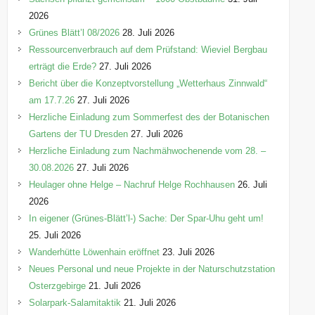
i
2026
e
Grünes Blätt’l 08/2026
28. Juli 2026
n
Ressourcenverbrauch auf dem Prüfstand: Wieviel Bergbau
erträgt die Erde?
27. Juli 2026
Bericht über die Konzeptvorstellung „Wetterhaus Zinnwald“
am 17.7.26
27. Juli 2026
Herzliche Einladung zum Sommerfest des der Botanischen
Gartens der TU Dresden
27. Juli 2026
Herzliche Einladung zum Nachmähwochenende vom 28. –
30.08.2026
27. Juli 2026
Heulager ohne Helge – Nachruf Helge Rochhausen
26. Juli
2026
In eigener (Grünes-Blätt’l-) Sache: Der Spar-Uhu geht um!
25. Juli 2026
Wanderhütte Löwenhain eröffnet
23. Juli 2026
Neues Personal und neue Projekte in der Naturschutzstation
Osterzgebirge
21. Juli 2026
Solarpark-Salamitaktik
21. Juli 2026