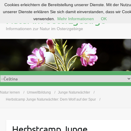
Cookies erleichtern die Bereitstellung unserer Dienste. Mit der Nutz
S
unserer Dienste erklären Sie sich damit einverstanden, dass wir Coo
k
Natur im Osterzgebirge
verwenden.
Mehr Informationen
OK
i
p
Informationen zur Natur im Osterzgebirge
t
o
c
o
n
t
e
n
t
Natur lernen
Umweltbildung
Junge Naturwächter
Herbstcamp Junge Naturwächter: Dem Wolf auf der Spur
Herbstcamp Junge