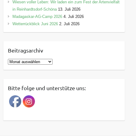
Wiesen voller Leben: Wir laden ein zum Fest der Artenvielfalt
in Reinhardtsdorf-Schöna
13. Juli 2026
Madagaskar-AG-Camp 2026
4. Juli 2026
Wetterrückblick Juni 2026
2. Juli 2026
Beitragsarchiv
B
e
i
t
Bitte folge und unterstütze uns:
r
a
g
s
a
r
c