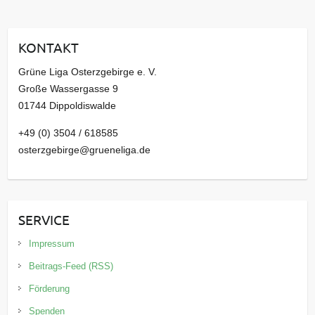
h
i
KONTAKT
v
Grüne Liga Osterzgebirge e. V.
Große Wassergasse 9
01744 Dippoldiswalde
+49 (0) 3504 / 618585
osterzgebirge@grueneliga.de
SERVICE
Impressum
Beitrags-Feed (RSS)
Förderung
Spenden