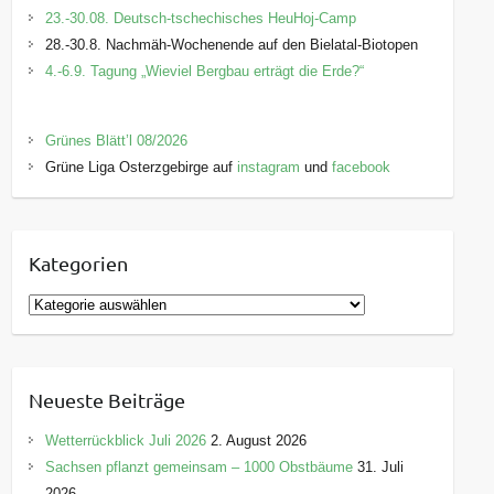
23.-30.08. Deutsch-tschechisches HeuHoj-Camp
28.-30.8. Nachmäh-Wochenende auf den Bielatal-Biotopen
4.-6.9. Tagung „Wieviel Bergbau erträgt die Erde?“
Grünes Blätt’l 08/2026
Grüne Liga Osterzgebirge auf
instagram
und
facebook
Kategorien
K
a
t
e
Neueste Beiträge
g
o
Wetterrückblick Juli 2026
2. August 2026
r
Sachsen pflanzt gemeinsam – 1000 Obstbäume
31. Juli
i
2026