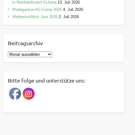
in Reinhardtsdorf-Schöna
13. Juli 2026
Madagaskar-AG-Camp 2026
4. Juli 2026
Wetterrückblick Juni 2026
2. Juli 2026
Beitragsarchiv
B
e
i
t
Bitte folge und unterstütze uns:
r
a
g
s
a
r
c
h