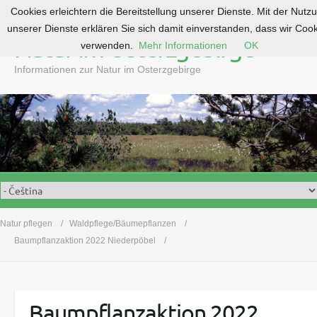
Cookies erleichtern die Bereitstellung unserer Dienste. Mit der Nutz
S
unserer Dienste erklären Sie sich damit einverstanden, dass wir Coo
k
Natur im Osterzgebirge
verwenden.
Mehr Informationen
OK
i
p
Informationen zur Natur im Osterzgebirge
t
o
c
o
n
t
e
n
t
Natur pflegen
Waldpflege/Bäumepflanzen
Baumpflanzaktion 2022 Niederpöbel
Baumpflanzaktion 2022