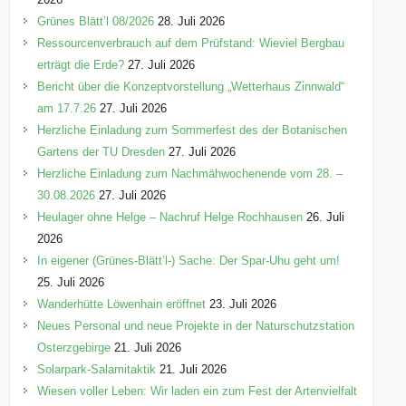
e
Grünes Blätt’l 08/2026
28. Juli 2026
n
Ressourcenverbrauch auf dem Prüfstand: Wieviel Bergbau
erträgt die Erde?
27. Juli 2026
Bericht über die Konzeptvorstellung „Wetterhaus Zinnwald“
am 17.7.26
27. Juli 2026
Herzliche Einladung zum Sommerfest des der Botanischen
Gartens der TU Dresden
27. Juli 2026
Herzliche Einladung zum Nachmähwochenende vom 28. –
30.08.2026
27. Juli 2026
Heulager ohne Helge – Nachruf Helge Rochhausen
26. Juli
2026
In eigener (Grünes-Blätt’l-) Sache: Der Spar-Uhu geht um!
25. Juli 2026
Wanderhütte Löwenhain eröffnet
23. Juli 2026
Neues Personal und neue Projekte in der Naturschutzstation
Osterzgebirge
21. Juli 2026
Solarpark-Salamitaktik
21. Juli 2026
Wiesen voller Leben: Wir laden ein zum Fest der Artenvielfalt