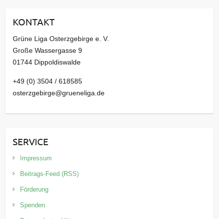
i
KONTAKT
v
Grüne Liga Osterzgebirge e. V.
Große Wassergasse 9
01744 Dippoldiswalde
+49 (0) 3504 / 618585
osterzgebirge@grueneliga.de
SERVICE
Impressum
Beitrags-Feed (RSS)
Förderung
Spenden