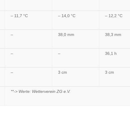
– 11,7 °C
– 14,0 °C
– 12,2 °C
–
38,0 mm
38,3 mm
–
–
36,1 h
–
3 cm
3 cm
**-> Werte: Wetterverein ZG e.V.