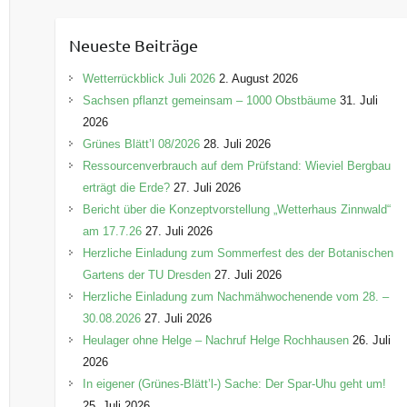
t
e
Neueste Beiträge
g
o
Wetterrückblick Juli 2026
2. August 2026
r
Sachsen pflanzt gemeinsam – 1000 Obstbäume
31. Juli
i
2026
e
Grünes Blätt’l 08/2026
28. Juli 2026
n
Ressourcenverbrauch auf dem Prüfstand: Wieviel Bergbau
erträgt die Erde?
27. Juli 2026
Bericht über die Konzeptvorstellung „Wetterhaus Zinnwald“
am 17.7.26
27. Juli 2026
Herzliche Einladung zum Sommerfest des der Botanischen
Gartens der TU Dresden
27. Juli 2026
Herzliche Einladung zum Nachmähwochenende vom 28. –
30.08.2026
27. Juli 2026
Heulager ohne Helge – Nachruf Helge Rochhausen
26. Juli
2026
In eigener (Grünes-Blätt’l-) Sache: Der Spar-Uhu geht um!
25. Juli 2026