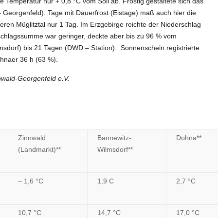
e Temperatur nur + 0,8 °C vom Soll ab. Frostig gestaltete sich das
 Georgenfeld). Tage mit Dauerfrost (Eistage) maß auch hier die
en Müglitztal nur 1 Tag. Im Erzgebirge reichte der Niederschlag
rschlagssumme war geringer, deckte aber bis zu 96 % vom
lmsdorf) bis 21 Tagen (DWD – Station). Sonnenschein registrierte
hnaer 36 h (63 %).
nwald-Georgenfeld e.V.
Zinnwald
Bannewitz-
Dohna**
(Landmarkt)**
Wilmsdorf**
– 1,6 °C
1,9 C
2,7 °C
10,7 °C
14,7 °C
17,0 °C