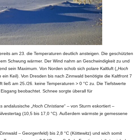
bereits am 23. die Temperaturen deutlich ansteigen. Die geschützten
inem Schwung wärmer. Der Wind nahm an Geschwindigkeit zu und
bend sein Maximum. Von Norden schob sich polare Kaltluft („
Hoch
ein Keil). Von Dresden bis nach Zinnwald benötigte die Kaltfront 7
 ließ am 25./26. keine Temperaturen > 0 °C zu. Die Tiefstwerte
s Eisgang beobachtet. Schnee sorgte überall für
as andalusische „
Hoch Christiane
“ – von Sturm eskortiert –
 Silvestertag (10,5 bis 17,0 °C). Außerdem wärmste je gemessene
Zinnwald – Georgenfeld) bis 2,8 °C (Köttewitz) und wich somit