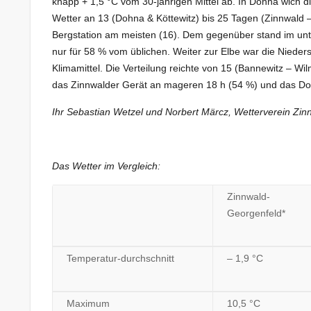
knapp + 1,5 °C vom 30-jährigen Mittel ab. In Dohna wich di
Wetter an 13 (Dohna & Köttewitz) bis 25 Tagen (Zinnwald –
Bergstation am meisten (16). Dem gegenüber stand im unter
nur für 58 % vom üblichen. Weiter zur Elbe war die Niede
Klimamittel. Die Verteilung reichte von 15 (Bannewitz – Wi
das Zinnwalder Gerät an mageren 18 h (54 %) und das Do
Ihr Sebastian Wetzel und Norbert Märcz, Wetterverein Zin
Das Wetter im Vergleich:
Zinnwald-
Georgenfeld*
Temperatur-durchschnitt
– 1,9 °C
Maximum
10,5 °C