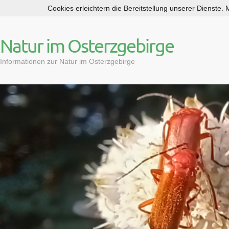
Cookies erleichtern die Bereitstellung unserer Dienste.
S
k
i
Natur im Osterzgebirge
p
t
Informationen zur Natur im Osterzgebirge
o
c
o
n
t
e
n
t