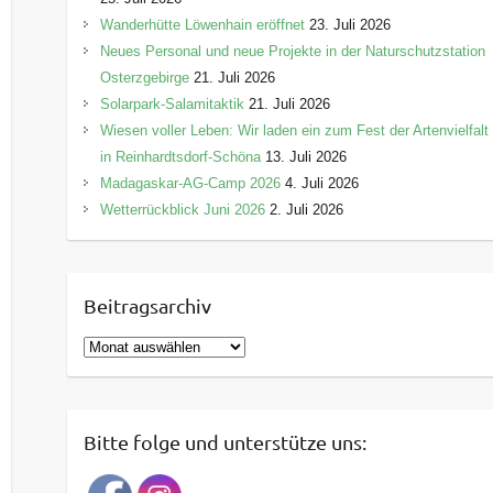
Wanderhütte Löwenhain eröffnet
23. Juli 2026
Neues Personal und neue Projekte in der Naturschutzstation
Osterzgebirge
21. Juli 2026
Solarpark-Salamitaktik
21. Juli 2026
Wiesen voller Leben: Wir laden ein zum Fest der Artenvielfalt
in Reinhardtsdorf-Schöna
13. Juli 2026
Madagaskar-AG-Camp 2026
4. Juli 2026
Wetterrückblick Juni 2026
2. Juli 2026
Beitragsarchiv
Köttewitz**
B
e
i
2,8 °C
t
Bitte folge und unterstütze uns:
r
a
16,2 °C