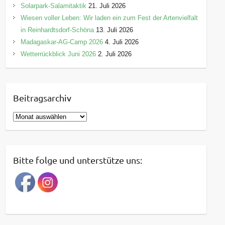
Solarpark-Salamitaktik
21. Juli 2026
Wiesen voller Leben: Wir laden ein zum Fest der Artenvielfalt
in Reinhardtsdorf-Schöna
13. Juli 2026
Madagaskar-AG-Camp 2026
4. Juli 2026
Wetterrückblick Juni 2026
2. Juli 2026
Beitragsarchiv
B
e
i
t
Bitte folge und unterstütze uns:
r
a
g
s
a
r