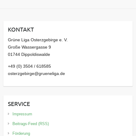
c
h
i
KONTAKT
v
Grüne Liga Osterzgebirge e. V.
Große Wassergasse 9
01744 Dippoldiswalde
+49 (0) 3504 / 618585
osterzgebirge@grueneliga.de
SERVICE
Impressum
Beitrags-Feed (RSS)
Förderung