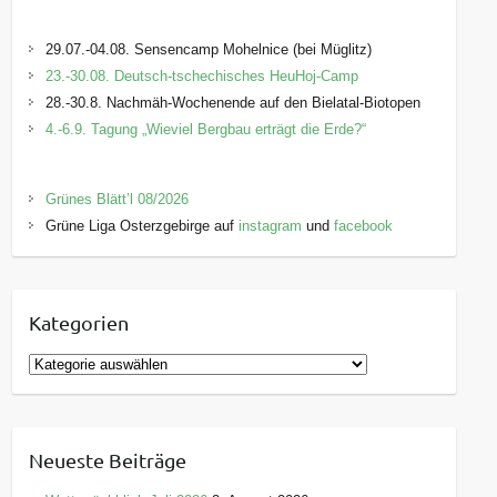
29.07.-04.08. Sensencamp Mohelnice (bei Müglitz)
23.-30.08. Deutsch-tschechisches HeuHoj-Camp
28.-30.8. Nachmäh-Wochenende auf den Bielatal-Biotopen
4.-6.9. Tagung „Wieviel Bergbau erträgt die Erde?“
Grünes Blätt’l 08/2026
Grüne Liga Osterzgebirge auf
instagram
und
facebook
Kategorien
K
a
t
e
Neueste Beiträge
g
o