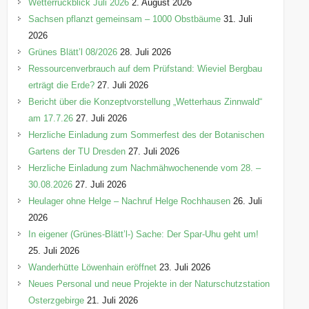
Wetterrückblick Juli 2026
2. August 2026
r
Sachsen pflanzt gemeinsam – 1000 Obstbäume
31. Juli
i
2026
e
Grünes Blätt’l 08/2026
28. Juli 2026
n
Ressourcenverbrauch auf dem Prüfstand: Wieviel Bergbau
erträgt die Erde?
27. Juli 2026
Bericht über die Konzeptvorstellung „Wetterhaus Zinnwald“
am 17.7.26
27. Juli 2026
Herzliche Einladung zum Sommerfest des der Botanischen
Gartens der TU Dresden
27. Juli 2026
Herzliche Einladung zum Nachmähwochenende vom 28. –
30.08.2026
27. Juli 2026
Heulager ohne Helge – Nachruf Helge Rochhausen
26. Juli
2026
In eigener (Grünes-Blätt’l-) Sache: Der Spar-Uhu geht um!
25. Juli 2026
Wanderhütte Löwenhain eröffnet
23. Juli 2026
Neues Personal und neue Projekte in der Naturschutzstation
Osterzgebirge
21. Juli 2026