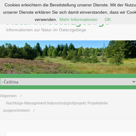
Cookies erleichtern die Bereitstellung unserer Dienste. Mit der Nutz
S
unserer Dienste erklären Sie sich damit einverstanden, dass wir Coo
k
Natur im Osterzgebirge
verwenden.
Mehr Informationen
OK
i
p
Informationen zur Natur im Osterzgebirge
t
o
c
o
n
t
e
n
t
Allgemein
Nachfolge-Management Naturschutzgroßprojekt: Projektstelle
ausgeschrieben