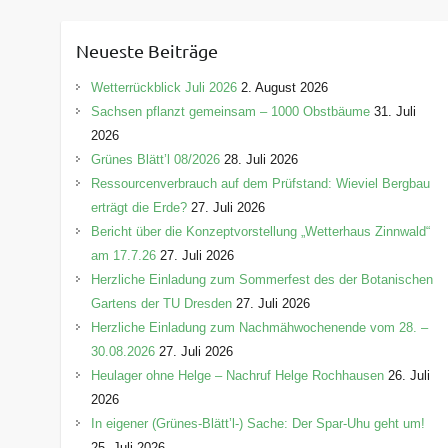
t
e
Neueste Beiträge
g
o
Wetterrückblick Juli 2026
2. August 2026
r
Sachsen pflanzt gemeinsam – 1000 Obstbäume
31. Juli
i
2026
e
Grünes Blätt’l 08/2026
28. Juli 2026
n
Ressourcenverbrauch auf dem Prüfstand: Wieviel Bergbau
erträgt die Erde?
27. Juli 2026
Bericht über die Konzeptvorstellung „Wetterhaus Zinnwald“
am 17.7.26
27. Juli 2026
Herzliche Einladung zum Sommerfest des der Botanischen
Gartens der TU Dresden
27. Juli 2026
Herzliche Einladung zum Nachmähwochenende vom 28. –
30.08.2026
27. Juli 2026
Heulager ohne Helge – Nachruf Helge Rochhausen
26. Juli
2026
In eigener (Grünes-Blätt’l-) Sache: Der Spar-Uhu geht um!
25. Juli 2026