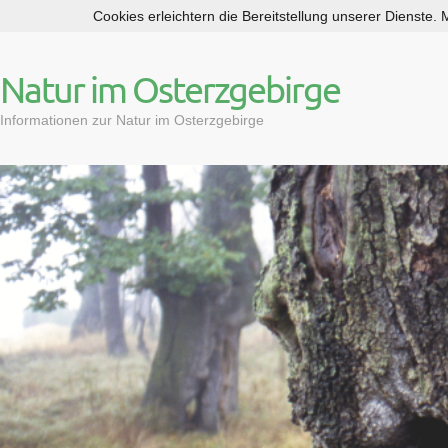
Cookies erleichtern die Bereitstellung unserer Dienste.
S
k
i
Natur im Osterzgebirge
p
t
Informationen zur Natur im Osterzgebirge
o
c
o
n
t
e
n
t