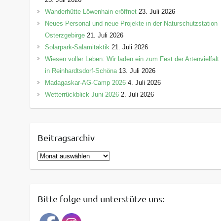
Wanderhütte Löwenhain eröffnet
23. Juli 2026
Neues Personal und neue Projekte in der Naturschutzstation
Osterzgebirge
21. Juli 2026
Solarpark-Salamitaktik
21. Juli 2026
Wiesen voller Leben: Wir laden ein zum Fest der Artenvielfalt
in Reinhardtsdorf-Schöna
13. Juli 2026
Madagaskar-AG-Camp 2026
4. Juli 2026
Wetterrückblick Juni 2026
2. Juli 2026
Beitragsarchiv
B
e
i
t
Bitte folge und unterstütze uns:
r
a