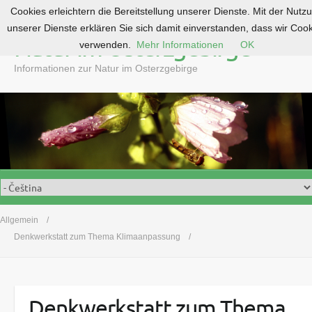
Cookies erleichtern die Bereitstellung unserer Dienste. Mit der Nutz
S
unserer Dienste erklären Sie sich damit einverstanden, dass wir Coo
k
Natur im Osterzgebirge
verwenden.
Mehr Informationen
OK
i
p
Informationen zur Natur im Osterzgebirge
t
o
c
o
n
t
e
n
t
Allgemein
Denkwerkstatt zum Thema Klimaanpassung
Denkwerkstatt zum Thema