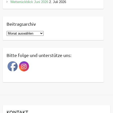
Wetterrückblick Juni 2026
2. Juli 2026
Beitragsarchiv
B
e
i
t
Bitte folge und unterstütze uns:
r
a
g
s
a
r
c
h
i
KONTAKT
v