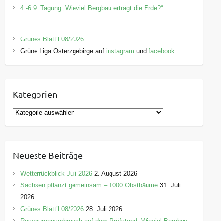
4.-6.9. Tagung „Wieviel Bergbau erträgt die Erde?“
Grünes Blätt’l 08/2026
Grüne Liga Osterzgebirge auf
instagram
und
facebook
Kategorien
K
a
t
e
Neueste Beiträge
g
o
Wetterrückblick Juli 2026
2. August 2026
r
Sachsen pflanzt gemeinsam – 1000 Obstbäume
31. Juli
i
2026
e
Grünes Blätt’l 08/2026
28. Juli 2026
n
Ressourcenverbrauch auf dem Prüfstand: Wieviel Bergbau