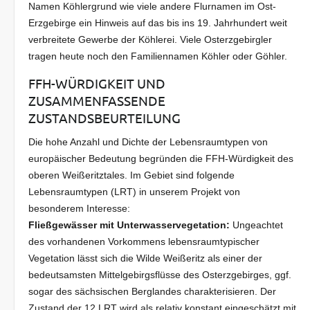
Namen Köhlergrund wie viele andere Flurnamen im Ost-
Erzgebirge ein Hinweis auf das bis ins 19. Jahrhundert weit
verbreitete Gewerbe der Köhlerei. Viele Osterzgebirgler
tragen heute noch den Familiennamen Köhler oder Göhler.
FFH-WÜRDIGKEIT UND
ZUSAMMENFASSENDE
ZUSTANDSBEURTEILUNG
Die hohe Anzahl und Dichte der Lebensraumtypen von
europäischer Bedeutung begründen die FFH-Würdigkeit des
oberen Weißeritztales. Im Gebiet sind folgende
Lebensraumtypen (LRT) in unserem Projekt von
besonderem Interesse:
Fließgewässer mit Unterwasservegetation:
Ungeachtet
des vorhandenen Vorkommens lebensraumtypischer
Vegetation lässt sich die Wilde Weißeritz als einer der
bedeutsamsten Mittelgebirgsflüsse des Osterzgebirges, ggf.
sogar des sächsischen Berglandes charakterisieren. Der
Zustand der 12 LRT wird als relativ konstant eingeschätzt mit