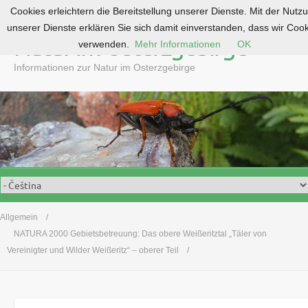
Cookies erleichtern die Bereitstellung unserer Dienste. Mit der Nutz
S
unserer Dienste erklären Sie sich damit einverstanden, dass wir Coo
k
Natur im Osterzgebirge
verwenden.
Mehr Informationen
OK
i
p
Informationen zur Natur im Osterzgebirge
t
o
c
o
n
t
e
n
t
Allgemein
NATURA 2000 Gebietsbetreuung: Das obere Weißeritztal „Täler von
Vereinigter und Wilder Weißeritz“ – oberer Teil