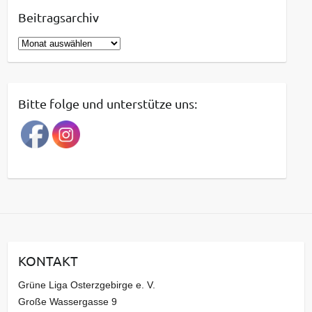
Beitragsarchiv
B
e
i
t
Bitte folge und unterstütze uns:
r
a
g
s
a
r
c
h
i
KONTAKT
v
Grüne Liga Osterzgebirge e. V.
Große Wassergasse 9