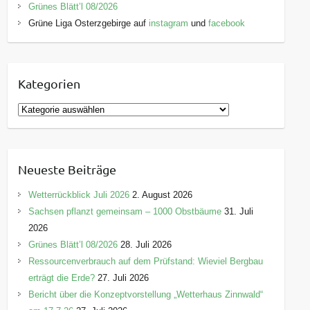
Grünes Blätt’l 08/2026
Grüne Liga Osterzgebirge auf
instagram
und
facebook
Kategorien
K
a
t
e
Neueste Beiträge
g
o
Wetterrückblick Juli 2026
2. August 2026
r
Sachsen pflanzt gemeinsam – 1000 Obstbäume
31. Juli
i
2026
e
Grünes Blätt’l 08/2026
28. Juli 2026
n
Ressourcenverbrauch auf dem Prüfstand: Wieviel Bergbau
erträgt die Erde?
27. Juli 2026
Bericht über die Konzeptvorstellung „Wetterhaus Zinnwald“