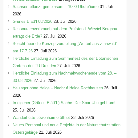
e
Sachsen pflanzt gemeinsam – 1000 Obstbäume
31. Juli
n
2026
Grünes Blätt’l 08/2026
28. Juli 2026
Ressourcenverbrauch auf dem Prüfstand: Wieviel Bergbau
erträgt die Erde?
27. Juli 2026
Bericht über die Konzeptvorstellung „Wetterhaus Zinnwald“
am 17.7.26
27. Juli 2026
Herzliche Einladung zum Sommerfest des der Botanischen
Gartens der TU Dresden
27. Juli 2026
Herzliche Einladung zum Nachmähwochenende vom 28. –
30.08.2026
27. Juli 2026
Heulager ohne Helge – Nachruf Helge Rochhausen
26. Juli
2026
In eigener (Grünes-Blätt’l-) Sache: Der Spar-Uhu geht um!
25. Juli 2026
Wanderhütte Löwenhain eröffnet
23. Juli 2026
Neues Personal und neue Projekte in der Naturschutzstation
Osterzgebirge
21. Juli 2026