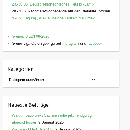
23.-30.08. Deutsch-tschechisches HeuHoj-Camp
28.-30.8. Nachmäh-Wochenende auf den Bielatal-Biotopen
4.-6.9. Tagung „Wieviel Bergbau erträgt die Erde?“
Grünes Blätt’l 08/2026
Grüne Liga Osterzgebirge auf
instagram
und
facebook
Kategorien
K
a
t
e
Neueste Beiträge
g
o
Waldumbauprojekt Sachsenhöhe jetzt endgültig
r
abgeschlossen
9. August 2026
i
Wetterrückblick Juli 2026
2. August 2026