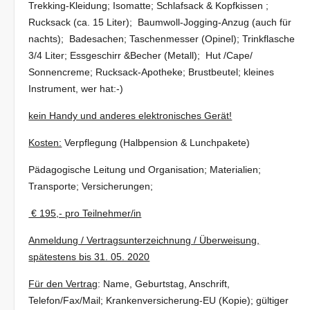
Trekking-Kleidung; Isomatte; Schlafsack & Kopfkissen ;
Rucksack (ca. 15 Liter); Baumwoll-Jogging-Anzug (auch für
nachts); Badesachen; Taschenmesser (Opinel); Trinkflasche
3/4 Liter; Essgeschirr &Becher (Metall); Hut /Cape/
Sonnencreme; Rucksack-Apotheke; Brustbeutel; kleines
Instrument, wer hat:-)
kein Handy und anderes elektronisches Gerät!
Kosten:
Verpflegung (Halbpension & Lunchpakete)
Pädagogische Leitung und Organisation; Materialien;
Transporte; Versicherungen;
€ 195,- pro Teilnehmer/in
Anmeldung / Vertragsunterzeichnung / Überweisung,
spätestens bis 31. 05. 2020
Für den Vertrag
: Name, Geburtstag, Anschrift,
Telefon/Fax/Mail; Krankenversicherung-EU (Kopie); gültiger