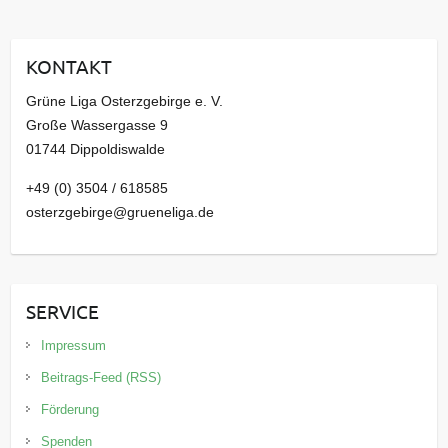
h
i
KONTAKT
v
Grüne Liga Osterzgebirge e. V.
Große Wassergasse 9
01744 Dippoldiswalde
+49 (0) 3504 / 618585
osterzgebirge@grueneliga.de
SERVICE
Impressum
Beitrags-Feed (RSS)
Förderung
Spenden