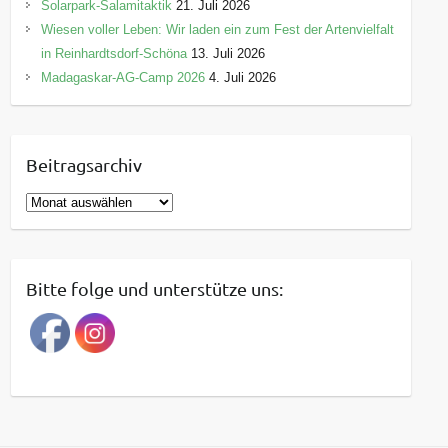
Solarpark-Salamitaktik
21. Juli 2026
Wiesen voller Leben: Wir laden ein zum Fest der Artenvielfalt
in Reinhardtsdorf-Schöna
13. Juli 2026
Madagaskar-AG-Camp 2026
4. Juli 2026
Beitragsarchiv
B
e
i
t
Bitte folge und unterstütze uns:
r
a
g
s
a
r
c