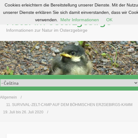
Cookies erleichtern die Bereitstellung unserer Dienste. Mit der Nutz
S
unserer Dienste erklären Sie sich damit einverstanden, dass wir Coo
k
Natur im Osterzgebirge
verwenden.
Mehr Informationen
OK
i
p
Informationen zur Natur im Osterzgebirge
t
o
c
o
n
t
e
n
t
Allgemein
11. SURVIVAL-ZELT-CAMP AUF DEM BÖHMISCHEN ERZGEBIRGS-KAMM
19. Juli bis 26. Juli 2020