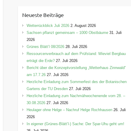
t
e
Neueste Beiträge
g
o
Wetterrückblick Juli 2026
2. August 2026
r
Sachsen pflanzt gemeinsam – 1000 Obstbäume
31. Juli
i
2026
e
Grünes Blätt’l 08/2026
28. Juli 2026
n
Ressourcenverbrauch auf dem Prüfstand: Wieviel Bergbau
erträgt die Erde?
27. Juli 2026
Bericht über die Konzeptvorstellung „Wetterhaus Zinnwald“
am 17.7.26
27. Juli 2026
Herzliche Einladung zum Sommerfest des der Botanischen
Gartens der TU Dresden
27. Juli 2026
Herzliche Einladung zum Nachmähwochenende vom 28. –
30.08.2026
27. Juli 2026
Heulager ohne Helge – Nachruf Helge Rochhausen
26. Juli
2026
In eigener (Grünes-Blätt’l-) Sache: Der Spar-Uhu geht um!
25. Juli 2026