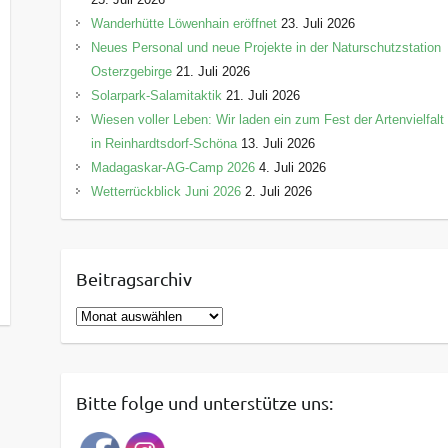
Wanderhütte Löwenhain eröffnet
23. Juli 2026
Neues Personal und neue Projekte in der Naturschutzstation
Osterzgebirge
21. Juli 2026
Solarpark-Salamitaktik
21. Juli 2026
Wiesen voller Leben: Wir laden ein zum Fest der Artenvielfalt
in Reinhardtsdorf-Schöna
13. Juli 2026
Madagaskar-AG-Camp 2026
4. Juli 2026
Wetterrückblick Juni 2026
2. Juli 2026
Beitragsarchiv
B
e
i
t
Bitte folge und unterstütze uns:
r
a