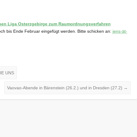
ünen Liga Osterzgebirge zum Raumordnungsverfahren
h bis Ende Februar eingefügt werden. Bitte schicken an:
jens-ät-
SIE UNS
Vaovao-Abende in Bärenstein (26.2.) und in Dresden (27.2)
→