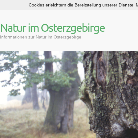
Cookies erleichtern die Bereitstellung unserer Dienste.
S
k
i
Natur im Osterzgebirge
p
t
Informationen zur Natur im Osterzgebirge
o
c
o
n
t
e
n
t