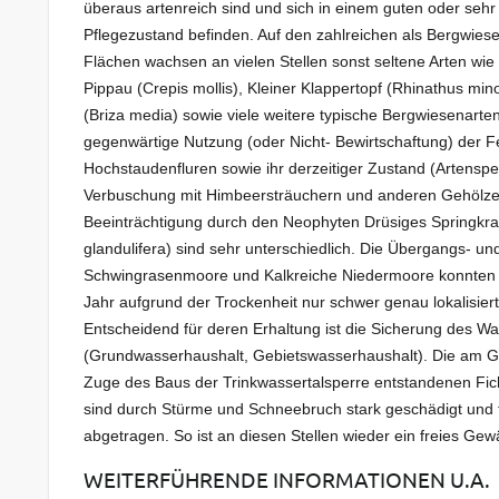
überaus artenreich sind und sich in einem guten oder sehr
Pflegezustand befinden. Auf den zahlreichen als Bergwie
Flächen wachsen an vielen Stellen sonst seltene Arten wie
Pippau (Crepis mollis), Kleiner Klappertopf (Rhinathus mino
(Briza media) sowie viele weitere typische Bergwiesenarten
gegenwärtige Nutzung (oder Nicht- Bewirtschaftung) der 
Hochstaudenfluren sowie ihr derzeitiger Zustand (Artensp
Verbuschung mit Himbeersträuchern und anderen Gehölze
Beeinträchtigung durch den Neophyten Drüsiges Springkra
glandulifera) sind sehr unterschiedlich. Die Übergangs- un
Schwingrasenmoore und Kalkreiche Niedermoore konnten
Jahr aufgrund der Trockenheit nur schwer genau lokalisier
Entscheidend für deren Erhaltung ist die Sicherung des W
(Grundwasserhaushalt, Gebietswasserhaushalt). Die am G
Zuge des Baus der Trinkwassertalsperre entstandenen Fic
sind durch Stürme und Schneebruch stark geschädigt und t
abgetragen. So ist an diesen Stellen wieder ein freies Gew
WEITERFÜHRENDE INFORMATIONEN U.A.