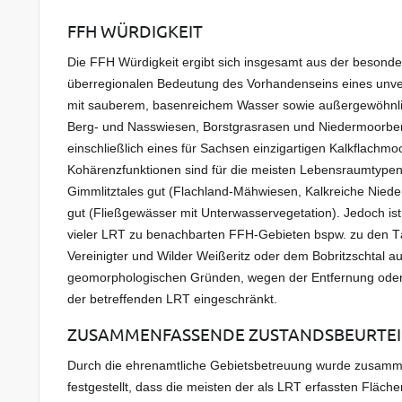
FFH WÜRDIGKEIT
Die FFH Würdigkeit ergibt sich insgesamt aus der besonde
überregionalen Bedeutung des Vorhandenseins eines unve
mit sauberem, basenreichem Wasser sowie außergewöhnli
Berg- und Nasswiesen, Borstgrasrasen und Niedermoorbe
einschließlich eines für Sachsen einzigartigen Kalkflachmo
Kohärenzfunktionen sind für die meisten Lebensraumtypen
Gimmlitztales gut (Flachland-Mähwiesen, Kalkreiche Niede
gut (Fließgewässer mit Unterwasservegetation). Jedoch is
vieler LRT zu benachbarten FFH-Gebieten bspw. zu den T
Vereinigter und Wilder Weißeritz oder dem Bobritzschtal a
geomorphologischen Gründen, wegen der Entfernung oder
der betreffenden LRT eingeschränkt.
ZUSAMMENFASSENDE ZUSTANDSBEURTE
Durch die ehrenamtliche Gebietsbetreuung wurde zusam
festgestellt, dass die meisten der als LRT erfassten Fläc