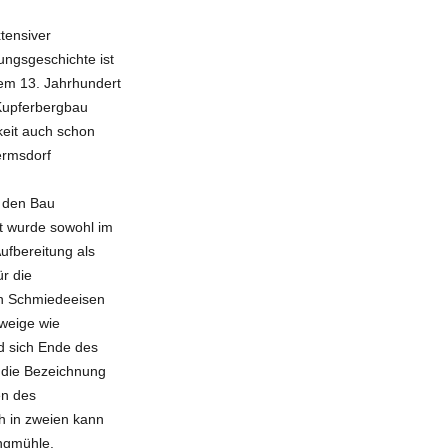
tensiver
ungsgeschichte ist
dem 13. Jahrhundert
 Kupferbergbau
keit auch schon
Hermsdorf
h den Bau
t wurde sowohl im
fbereitung als
r die
on Schmiedeeisen
weige wie
d sich Ende des
 die Bezeichnung
en des
h in zweien kann
ngmühle.