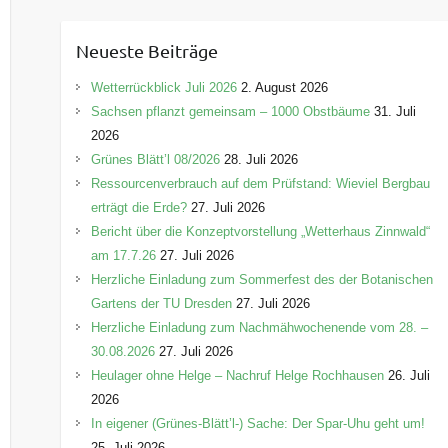
t
e
Neueste Beiträge
g
o
Wetterrückblick Juli 2026
2. August 2026
r
Sachsen pflanzt gemeinsam – 1000 Obstbäume
31. Juli
i
2026
e
Grünes Blätt’l 08/2026
28. Juli 2026
n
Ressourcenverbrauch auf dem Prüfstand: Wieviel Bergbau
erträgt die Erde?
27. Juli 2026
Bericht über die Konzeptvorstellung „Wetterhaus Zinnwald“
am 17.7.26
27. Juli 2026
Herzliche Einladung zum Sommerfest des der Botanischen
Gartens der TU Dresden
27. Juli 2026
Herzliche Einladung zum Nachmähwochenende vom 28. –
30.08.2026
27. Juli 2026
Heulager ohne Helge – Nachruf Helge Rochhausen
26. Juli
2026
In eigener (Grünes-Blätt’l-) Sache: Der Spar-Uhu geht um!
25. Juli 2026