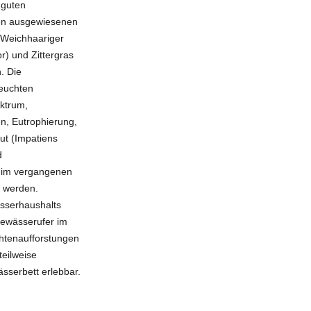
 guten
sen ausgewiesenen
 Weichhaariger
r) und Zittergras
. Die
Feuchten
ektrum,
n, Eutrophierung,
ut (Impatiens
d
 im vergangenen
t werden.
asserhaushalts
ewässerufer im
htenaufforstungen
eilweise
ässerbett erlebbar.