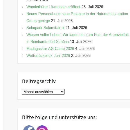
Wanderhütte Löwenhain eröffnet
23. Juli 2026
Neues Personal und neue Projekte in der Naturschutzstation
Osterzgebirge
21. Juli 2026
Solarpark-Salamitaktik
21. Juli 2026
Wiesen voller Leben: Wir laden ein zum Fest der Artenvielfalt
in Reinhardtsdorf-Schöna
13. Juli 2026
Madagaskar-AG-Camp 2026
4. Juli 2026
Wetterrückblick Juni 2026
2. Juli 2026
Beitragsarchiv
B
e
i
t
Bitte folge und unterstütze uns:
r
a