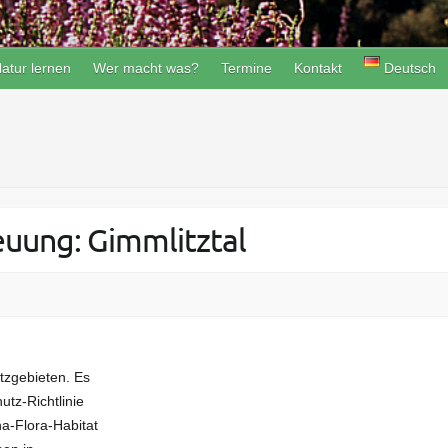
atur lernen
Wer macht was?
Termine
Kontakt
Deutsch
uung: Gimmlitztal
tzgebieten. Es
tz-Richtlinie
a-Flora-Habitat