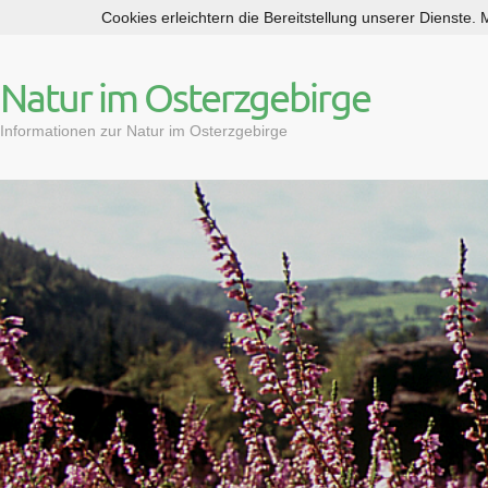
Cookies erleichtern die Bereitstellung unserer Dienste.
S
k
i
Natur im Osterzgebirge
p
t
Informationen zur Natur im Osterzgebirge
o
c
o
n
t
e
n
t