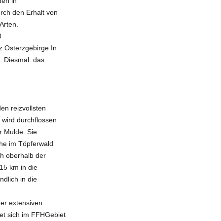
nen in
rch den Erhalt von
Arten.
0
z Osterzgebirge In
r. Diesmal: das
en reizvollsten
 wird durchflossen
r Mulde. Sie
öhe im Töpferwald
ch oberhalb der
15 km in die
dlich in die
 der extensiven
net sich im FFHGebiet