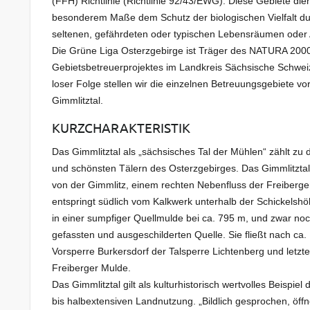
(FFH) Richtlinie (Richtlinie 92/43/EWG). Diese Gebiete die
besonderem Maße dem Schutz der biologischen Vielfalt du
seltenen, gefährdeten oder typischen Lebensräumen oder 
Die Grüne Liga Osterzgebirge ist Träger des NATURA 200
Gebietsbetreuerprojektes im Landkreis Sächsische Schwei
loser Folge stellen wir die einzelnen Betreuungsgebiete vo
Gimmlitztal.
KURZCHARAKTERISTIK
Das Gimmlitztal als „sächsisches Tal der Mühlen“ zählt zu d
und schönsten Tälern des Osterzgebirges. Das Gimmlitztal
von der Gimmlitz, einem rechten Nebenfluss der Freiberge
entspringt südlich vom Kalkwerk unterhalb der Schickelsh
in einer sumpfiger Quellmulde bei ca. 795 m, und zwar no
gefassten und ausgeschilderten Quelle. Sie fließt nach ca. 
Vorsperre Burkersdorf der Talsperre Lichtenberg und letzten
Freiberger Mulde.
Das Gimmlitztal gilt als kulturhistorisch wertvolles Beispiel
bis halbextensiven Landnutzung. „Bildlich gesprochen, öff