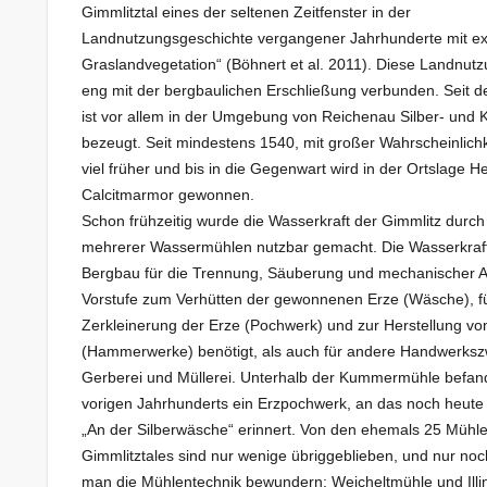
Gimmlitztal eines der seltenen Zeitfenster in der
Landnutzungsgeschichte vergangener Jahrhunderte mit ex
Graslandvegetation“ (Böhnert et al. 2011). Diese Landnutz
eng mit der bergbaulichen Erschließung verbunden. Seit 
ist vor allem in der Umgebung von Reichenau Silber- und
bezeugt. Seit mindestens 1540, mit großer Wahrscheinlich
viel früher und bis in die Gegenwart wird in der Ortslage 
Calcitmarmor gewonnen.
Schon frühzeitig wurde die Wasserkraft der Gimmlitz durc
mehrerer Wassermühlen nutzbar gemacht. Die Wasserkraf
Bergbau für die Trennung, Säuberung und mechanischer Au
Vorstufe zum Verhütten der gewonnenen Erze (Wäsche), fü
Zerkleinerung der Erze (Pochwerk) und zur Herstellung v
(Hammerwerke) benötigt, als auch für andere Handwerksz
Gerberei und Müllerei. Unterhalb der Kummermühle befan
vorigen Jahrhunderts ein Erzpochwerk, an das noch heute
„An der Silberwäsche“ erinnert. Von den ehemals 25 Mühl
Gimmlitztales sind nur wenige übriggeblieben, und nur noc
man die Mühlentechnik bewundern: Weicheltmühle und Illi