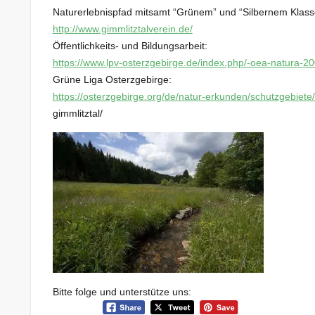
Naturerlebnispfad mitsamt “Grünem” und “Silbernem Klas
http://www.gimmlitztalverein.de/
Öffentlichkeits- und Bildungsarbeit:
https://www.lpv-osterzgebirge.de/index.php/-oea-natura-20
Grüne Liga Osterzgebirge:
https://osterzgebirge.org/de/natur-erkunden/schutzgebiete
gimmlitztal/
Bitte folge und unterstütze uns: