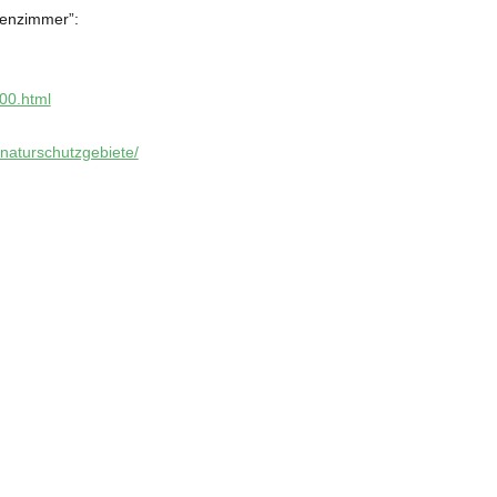
senzimmer”:
00.html
/naturschutzgebiete/