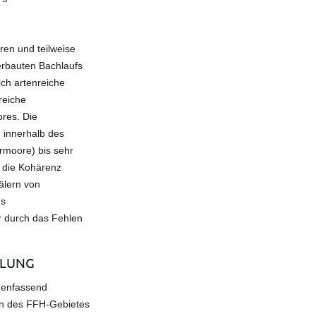
ren und teilweise
rbauten Bachlaufs
ch artenreiche
reiche
ores. Die
 innerhalb des
rmoore) bis sehr
t die Kohärenz
älern von
us
 durch das Fehlen
ILUNG
menfassend
hen des FFH-Gebietes