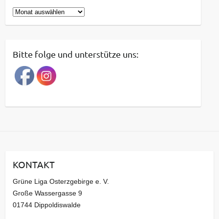
B
e
i
t
Bitte folge und unterstütze uns:
r
a
g
s
a
r
c
h
i
KONTAKT
v
Grüne Liga Osterzgebirge e. V.
Große Wassergasse 9
01744 Dippoldiswalde