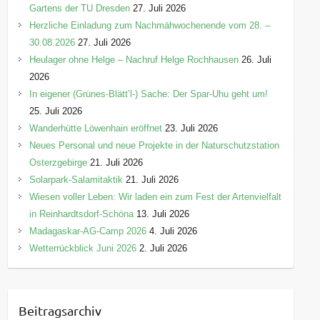
Gartens der TU Dresden
27. Juli 2026
Herzliche Einladung zum Nachmähwochenende vom 28. –
30.08.2026
27. Juli 2026
Heulager ohne Helge – Nachruf Helge Rochhausen
26. Juli
2026
In eigener (Grünes-Blätt’l-) Sache: Der Spar-Uhu geht um!
25. Juli 2026
Wanderhütte Löwenhain eröffnet
23. Juli 2026
Neues Personal und neue Projekte in der Naturschutzstation
Osterzgebirge
21. Juli 2026
Solarpark-Salamitaktik
21. Juli 2026
Wiesen voller Leben: Wir laden ein zum Fest der Artenvielfalt
in Reinhardtsdorf-Schöna
13. Juli 2026
Madagaskar-AG-Camp 2026
4. Juli 2026
Wetterrückblick Juni 2026
2. Juli 2026
Beitragsarchiv