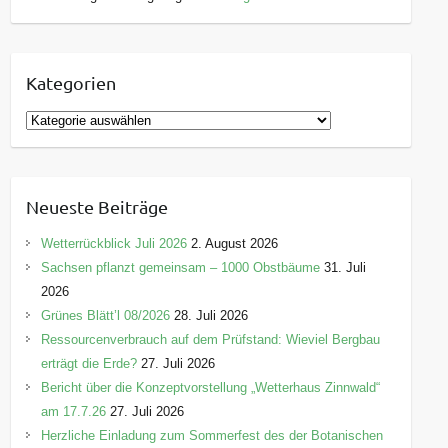
Kategorien
K
a
t
e
Neueste Beiträge
g
o
Wetterrückblick Juli 2026
2. August 2026
r
Sachsen pflanzt gemeinsam – 1000 Obstbäume
31. Juli
i
2026
e
Grünes Blätt’l 08/2026
28. Juli 2026
n
Ressourcenverbrauch auf dem Prüfstand: Wieviel Bergbau
erträgt die Erde?
27. Juli 2026
Bericht über die Konzeptvorstellung „Wetterhaus Zinnwald“
am 17.7.26
27. Juli 2026
Herzliche Einladung zum Sommerfest des der Botanischen