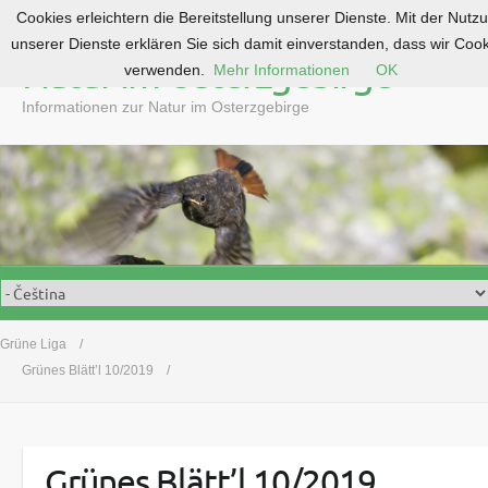
Cookies erleichtern die Bereitstellung unserer Dienste. Mit der Nutz
S
unserer Dienste erklären Sie sich damit einverstanden, dass wir Coo
k
Natur im Osterzgebirge
verwenden.
Mehr Informationen
OK
i
p
Informationen zur Natur im Osterzgebirge
t
o
c
o
n
t
e
n
t
Grüne Liga
Grünes Blätt’l 10/2019
Grünes Blätt’l 10/2019