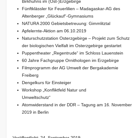
Birkhuhns im (Ost-)Erzgebirge
Fünftklässler für Feuerlilien – Madagaskar-AG des
Altenberger „Glückauf“-Gymnasiums
NATURA 2000 Gebietsbetreuung: Gimmlitztal
Apfelernte-Aktion am 06.10.2019
Naturschutzstation Osterzgebirge – Projekt zum Schutz
der biologischen Vielfalt im Osterzgebirge gestartet
Puppentheater „Regentrude“ im Schloss Lauenstein
60 Jahre Fachgruppe Ornithologen im Erzgebirge
Filmprogramm der AG Umwelt der Bergakademie
Freiberg
Dengelkurs für Einsteiger
Workshop „Konfliktfeld Natur und
Umweltschutz“
Atomwiderstand in der DDR – Tagung am 16. November
2019 in Berlin
Veröffentlicht:
24. September 2019