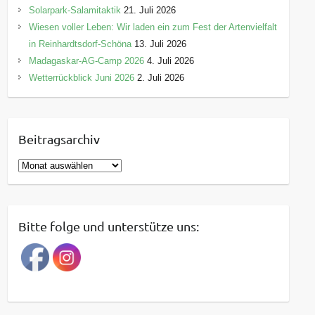
Solarpark-Salamitaktik
21. Juli 2026
Wiesen voller Leben: Wir laden ein zum Fest der Artenvielfalt
in Reinhardtsdorf-Schöna
13. Juli 2026
Madagaskar-AG-Camp 2026
4. Juli 2026
Wetterrückblick Juni 2026
2. Juli 2026
Beitragsarchiv
B
e
i
t
Bitte folge und unterstütze uns:
r
a
g
s
a