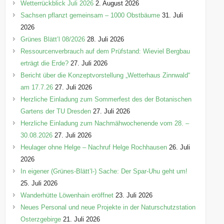
o
Wetterrückblick Juli 2026
2. August 2026
r
Sachsen pflanzt gemeinsam – 1000 Obstbäume
31. Juli
i
2026
e
Grünes Blätt’l 08/2026
28. Juli 2026
n
Ressourcenverbrauch auf dem Prüfstand: Wieviel Bergbau
erträgt die Erde?
27. Juli 2026
Bericht über die Konzeptvorstellung „Wetterhaus Zinnwald“
am 17.7.26
27. Juli 2026
Herzliche Einladung zum Sommerfest des der Botanischen
Gartens der TU Dresden
27. Juli 2026
Herzliche Einladung zum Nachmähwochenende vom 28. –
30.08.2026
27. Juli 2026
Heulager ohne Helge – Nachruf Helge Rochhausen
26. Juli
2026
In eigener (Grünes-Blätt’l-) Sache: Der Spar-Uhu geht um!
25. Juli 2026
Wanderhütte Löwenhain eröffnet
23. Juli 2026
Neues Personal und neue Projekte in der Naturschutzstation
Osterzgebirge
21. Juli 2026