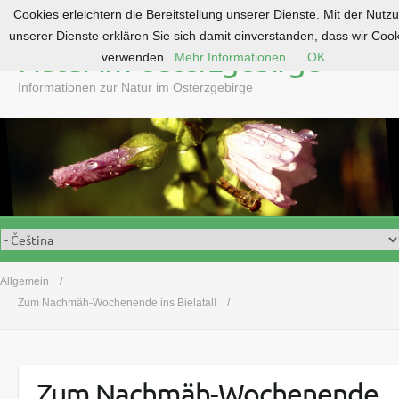
Cookies erleichtern die Bereitstellung unserer Dienste. Mit der Nutz
S
unserer Dienste erklären Sie sich damit einverstanden, dass wir Coo
k
Natur im Osterzgebirge
verwenden.
Mehr Informationen
OK
i
p
Informationen zur Natur im Osterzgebirge
t
o
c
o
n
t
e
n
t
Allgemein
Zum Nachmäh-Wochenende ins Bielatal!
Zum Nachmäh-Wochenende