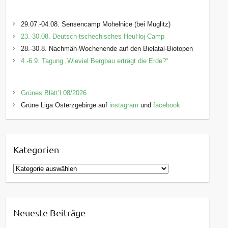
29.07.-04.08. Sensencamp Mohelnice (bei Müglitz)
23.-30.08. Deutsch-tschechisches HeuHoj-Camp
28.-30.8. Nachmäh-Wochenende auf den Bielatal-Biotopen
4.-6.9. Tagung „Wieviel Bergbau erträgt die Erde?“
Grünes Blätt’l 08/2026
Grüne Liga Osterzgebirge auf
instagram
und
facebook
Kategorien
K
a
t
e
Neueste Beiträge
g