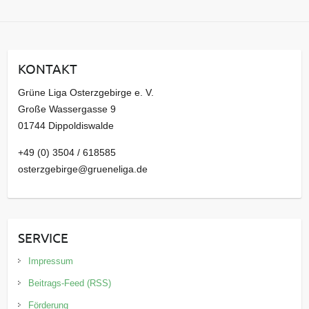
r
c
h
i
KONTAKT
v
Grüne Liga Osterzgebirge e. V.
Große Wassergasse 9
01744 Dippoldiswalde
+49 (0) 3504 / 618585
osterzgebirge@grueneliga.de
SERVICE
Impressum
Beitrags-Feed (RSS)
Förderung