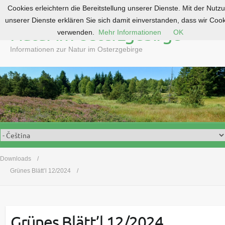
Cookies erleichtern die Bereitstellung unserer Dienste. Mit der Nutz
S
unserer Dienste erklären Sie sich damit einverstanden, dass wir Coo
k
Natur im Osterzgebirge
verwenden.
Mehr Informationen
OK
i
p
Informationen zur Natur im Osterzgebirge
t
o
c
o
n
t
e
n
t
Downloads
Grünes Blätt’l 12/2024
Grünes Blätt’l 12/2024