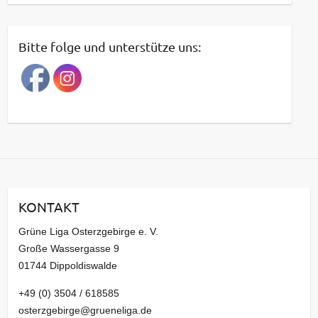
e
i
t
Bitte folge und unterstütze uns:
r
a
g
s
a
r
c
h
i
KONTAKT
v
Grüne Liga Osterzgebirge e. V.
Große Wassergasse 9
01744 Dippoldiswalde
+49 (0) 3504 / 618585
osterzgebirge@grueneliga.de