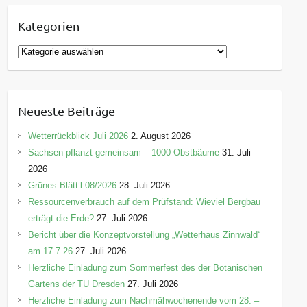
Kategorien
K
a
t
e
Neueste Beiträge
g
o
Wetterrückblick Juli 2026
2. August 2026
r
Sachsen pflanzt gemeinsam – 1000 Obstbäume
31. Juli
i
2026
e
Grünes Blätt’l 08/2026
28. Juli 2026
n
Ressourcenverbrauch auf dem Prüfstand: Wieviel Bergbau
erträgt die Erde?
27. Juli 2026
Bericht über die Konzeptvorstellung „Wetterhaus Zinnwald“
am 17.7.26
27. Juli 2026
Herzliche Einladung zum Sommerfest des der Botanischen
Gartens der TU Dresden
27. Juli 2026
Herzliche Einladung zum Nachmähwochenende vom 28. –