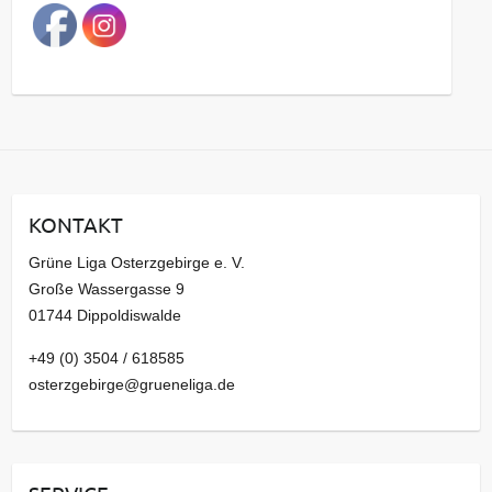
a
g
s
a
r
c
h
i
KONTAKT
v
Grüne Liga Osterzgebirge e. V.
Große Wassergasse 9
01744 Dippoldiswalde
+49 (0) 3504 / 618585
osterzgebirge@grueneliga.de