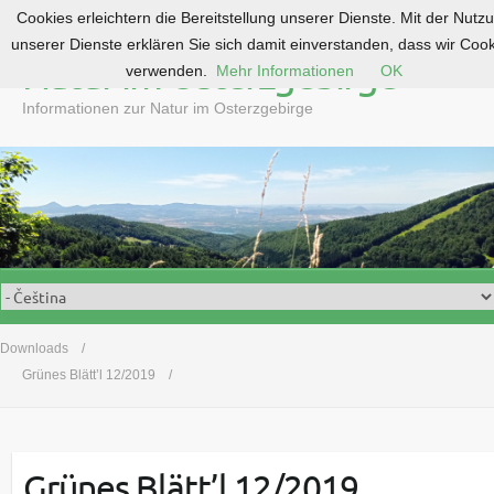
Cookies erleichtern die Bereitstellung unserer Dienste. Mit der Nutz
S
unserer Dienste erklären Sie sich damit einverstanden, dass wir Coo
k
Natur im Osterzgebirge
verwenden.
Mehr Informationen
OK
i
p
Informationen zur Natur im Osterzgebirge
t
o
c
o
n
t
e
n
t
Downloads
Grünes Blätt’l 12/2019
Grünes Blätt’l 12/2019