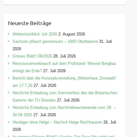
a
t
e
Neueste Beiträge
g
o
Wetterrückblick Juli 2026
2. August 2026
r
Sachsen pflanzt gemeinsam – 1000 Obstbäume
31. Juli
i
2026
e
Grünes Blätt’l 08/2026
28. Juli 2026
n
Ressourcenverbrauch auf dem Prüfstand: Wieviel Bergbau
erträgt die Erde?
27. Juli 2026
Bericht über die Konzeptvorstellung „Wetterhaus Zinnwald“
am 17.7.26
27. Juli 2026
Herzliche Einladung zum Sommerfest des der Botanischen
Gartens der TU Dresden
27. Juli 2026
Herzliche Einladung zum Nachmähwochenende vom 28. –
30.08.2026
27. Juli 2026
Heulager ohne Helge – Nachruf Helge Rochhausen
26. Juli
2026
In eigener (Grünes-Blätt’l-) Sache: Der Spar-Uhu geht um!