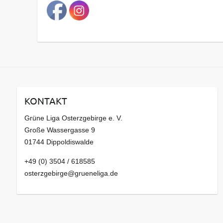
a
g
s
a
r
c
h
i
v
KONTAKT
Grüne Liga Osterzgebirge e. V.
Große Wassergasse 9
01744 Dippoldiswalde
+49 (0) 3504 / 618585
osterzgebirge@grueneliga.de