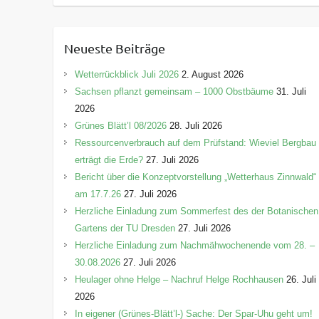
a
t
e
Neueste Beiträge
g
o
Wetterrückblick Juli 2026
2. August 2026
r
Sachsen pflanzt gemeinsam – 1000 Obstbäume
31. Juli
i
2026
e
Grünes Blätt’l 08/2026
28. Juli 2026
n
Ressourcenverbrauch auf dem Prüfstand: Wieviel Bergbau
erträgt die Erde?
27. Juli 2026
Bericht über die Konzeptvorstellung „Wetterhaus Zinnwald“
am 17.7.26
27. Juli 2026
Herzliche Einladung zum Sommerfest des der Botanischen
Gartens der TU Dresden
27. Juli 2026
Herzliche Einladung zum Nachmähwochenende vom 28. –
30.08.2026
27. Juli 2026
Heulager ohne Helge – Nachruf Helge Rochhausen
26. Juli
2026
In eigener (Grünes-Blätt’l-) Sache: Der Spar-Uhu geht um!