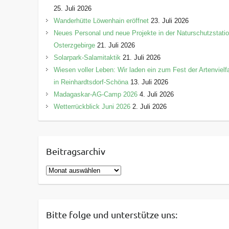
25. Juli 2026
Wanderhütte Löwenhain eröffnet
23. Juli 2026
Neues Personal und neue Projekte in der Naturschutzstati
Osterzgebirge
21. Juli 2026
Solarpark-Salamitaktik
21. Juli 2026
Wiesen voller Leben: Wir laden ein zum Fest der Artenvielfa
in Reinhardtsdorf-Schöna
13. Juli 2026
Madagaskar-AG-Camp 2026
4. Juli 2026
Wetterrückblick Juni 2026
2. Juli 2026
Beitragsarchiv
B
e
i
t
Bitte folge und unterstütze uns:
r