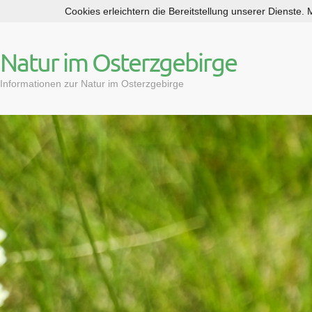
Cookies erleichtern die Bereitstellung unserer Dienste.
S
k
i
Natur im Osterzgebirge
p
t
Informationen zur Natur im Osterzgebirge
o
c
o
n
t
e
n
t