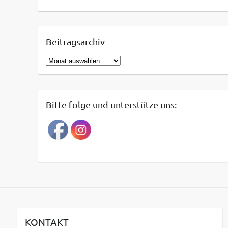
Beitragsarchiv
B
e
i
t
Bitte folge und unterstütze uns:
r
a
g
s
a
r
c
h
i
v
KONTAKT