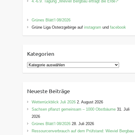
4.-6.9. Tagung „Wieviel Bergbau erträgt die Erde?“
Grünes Blätt’l 08/2026
Grüne Liga Osterzgebirge auf
instagram
und
facebook
Kategorien
K
a
t
e
Neueste Beiträge
g
o
Wetterrückblick Juli 2026
2. August 2026
r
Sachsen pflanzt gemeinsam – 1000 Obstbäume
31. Juli
i
2026
e
Grünes Blätt’l 08/2026
28. Juli 2026
n
Ressourcenverbrauch auf dem Prüfstand: Wieviel Bergbau