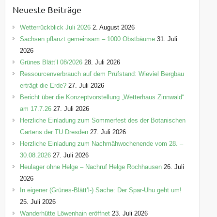
e
Neueste Beiträge
g
o
Wetterrückblick Juli 2026
2. August 2026
r
Sachsen pflanzt gemeinsam – 1000 Obstbäume
31. Juli
i
2026
e
Grünes Blätt’l 08/2026
28. Juli 2026
n
Ressourcenverbrauch auf dem Prüfstand: Wieviel Bergbau
erträgt die Erde?
27. Juli 2026
Bericht über die Konzeptvorstellung „Wetterhaus Zinnwald“
am 17.7.26
27. Juli 2026
Herzliche Einladung zum Sommerfest des der Botanischen
Gartens der TU Dresden
27. Juli 2026
Herzliche Einladung zum Nachmähwochenende vom 28. –
30.08.2026
27. Juli 2026
Heulager ohne Helge – Nachruf Helge Rochhausen
26. Juli
2026
In eigener (Grünes-Blätt’l-) Sache: Der Spar-Uhu geht um!
25. Juli 2026
Wanderhütte Löwenhain eröffnet
23. Juli 2026