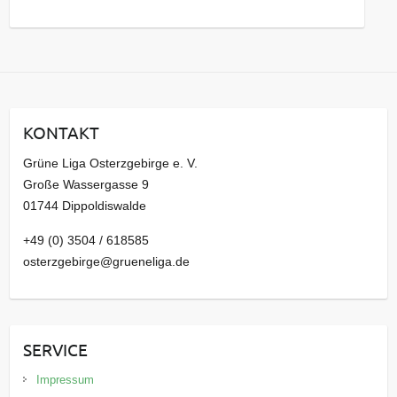
s
a
r
c
h
i
KONTAKT
v
Grüne Liga Osterzgebirge e. V.
Große Wassergasse 9
01744 Dippoldiswalde
+49 (0) 3504 / 618585
osterzgebirge@grueneliga.de
SERVICE
Impressum