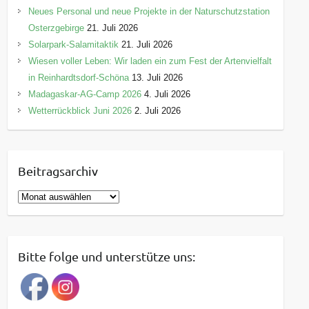
Neues Personal und neue Projekte in der Naturschutzstation
Osterzgebirge
21. Juli 2026
Solarpark-Salamitaktik
21. Juli 2026
Wiesen voller Leben: Wir laden ein zum Fest der Artenvielfalt
in Reinhardtsdorf-Schöna
13. Juli 2026
Madagaskar-AG-Camp 2026
4. Juli 2026
Wetterrückblick Juni 2026
2. Juli 2026
Beitragsarchiv
B
e
i
t
Bitte folge und unterstütze uns:
r
a
g