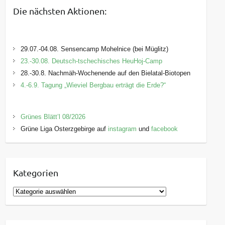
Die nächsten Aktionen:
29.07.-04.08. Sensencamp Mohelnice (bei Müglitz)
23.-30.08. Deutsch-tschechisches HeuHoj-Camp
28.-30.8. Nachmäh-Wochenende auf den Bielatal-Biotopen
4.-6.9. Tagung „Wieviel Bergbau erträgt die Erde?“
Grünes Blätt’l 08/2026
Grüne Liga Osterzgebirge auf
instagram
und
facebook
Kategorien
K
a
t