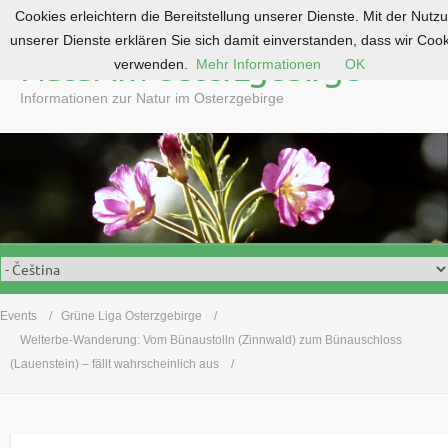
Cookies erleichtern die Bereitstellung unserer Dienste. Mit der Nutz
S
unserer Dienste erklären Sie sich damit einverstanden, dass wir Coo
k
Natur im Osterzgebirge
verwenden.
Mehr Informationen
OK
i
p
Informationen zur Natur im Osterzgebirge
t
o
c
o
n
t
e
n
t
Events
Grüne Liga Osterzgebirge
Welterbe-Wanderung: Vom Bünaustolln (Zinnwald) zum Bünauschloss
(Lauenstein) – fällt wahrscheinlich aus