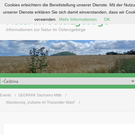
Cookies erleichtern die Bereitstellung unserer Dienste. Mit der Nutz
S
unserer Dienste erklären Sie sich damit einverstanden, dass wir Coo
k
Natur im Osterzgebirge
verwenden.
Mehr Informationen
OK
i
p
Informationen zur Natur im Osterzgebirge
t
o
c
o
n
t
e
n
t
Events
GEOPARK Sachsens Mitte
Wanderung „Vulkane im Tharandter Wald“