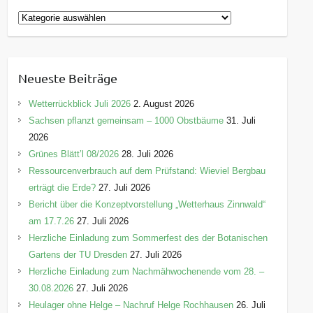
terzschlag
aus Hetzdorf, die
MO-GRU-KIDS
K
und die Folkband
Folkverjazzt
mit ihren
a
Bühnenprogrammen angesagt und für das
t
umfassende leibliche Wohl wird das Team der
e
Sumpfmühle Hetzdorf
sorgen.
Neueste Beiträge
g
Zusätzlich bieten regionale
Händler
ihre
o
Wetterrückblick Juli 2026
2. August 2026
Produkte an,
Mineraliensammler
zeigen und
r
Sachsen pflanzt gemeinsam – 1000 Obstbäume
31. Juli
verkaufen wahre Schätze und unser beliebtes
i
2026
GEO-Mobil „SAXIFICUS“
lädt ein zum
e
Grünes Blätt’l 08/2026
28. Juli 2026
Experimentieren
,
Mikroskopieren
und
n
Ressourcenverbrauch auf dem Prüfstand: Wieviel Bergbau
Steinschleifen
.
erträgt die Erde?
27. Juli 2026
Bericht über die Konzeptvorstellung „Wetterhaus Zinnwald“
Lassen Sie uns diesen Tag gemeinsam zu
am 17.7.26
27. Juli 2026
einem Höhepunkt für unsere Natur,
Herzliche Einladung zum Sommerfest des der Botanischen
Erdgeschichte und Heimat machen. Wir
Gartens der TU Dresden
27. Juli 2026
freuen uns darauf und auf Sie!
Herzliche Einladung zum Nachmähwochenende vom 28. –
30.08.2026
27. Juli 2026
Heulager ohne Helge – Nachruf Helge Rochhausen
26. Juli
Ort:
Nationales Geotop „Porphyrfächer“ bei