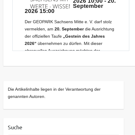
2026 10:00 - 20.
September
2026 15:00
Der GEOPARK Sachsens Mitte e. V. darf stolz
vermelden, am
20. September
die Ausrichtung
der offiziellen Taufe
„Gestein des Jahres
2026“
übernehmen zu dürfen. Mit dieser
ehrenvollen Auszeichnung möchten der
Berufsverband Deutscher
Geowissenschaftler e. V.
(BDG) und das
Landesamt für Umwelt, Landwirtschaft und
Geologie (LfULG) das geotouristische
Engagement und hervorragende Bildungsarbeit
Die Artikelinhalte liegen in der Verantwortung der
des GEOPARKs in den vergangenen Jahren
genannten Autoren.
würdigen.
Da es sich in diesem Jahr um das Gestein
RHYOLITH
handelt, bietet das Nationale
Suche
(Rhyolith-)Geotop „Porphyrfächer“ in Mohorn-
Grund den perfekten Rahmen als Event-