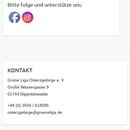
t
Bitte folge und unterstütze uns:
r
a
g
s
a
r
c
h
i
KONTAKT
v
Grüne Liga Osterzgebirge e. V.
Große Wassergasse 9
01744 Dippoldiswalde
+49 (0) 3504 / 618585
osterzgebirge@grueneliga.de