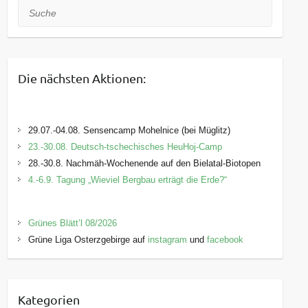
Suche
Location.
Neben dem offiziellen Teil mit zahlreichen
namhaften Gästen aus Geologie, Politik,
Kommunen und Wirtschaft, soll dieser Tag auch
Die nächsten Aktionen:
ein Event für die Menschen der Region werden.
Dazu möchten neben dem GEOPARK Sachsens
29.07.-04.08. Sensencamp Mohelnice (bei Müglitz)
Mitte auch
Vereine
,
Händler
,
23.-30.08. Deutsch-tschechisches HeuHoj-Camp
Gewerbetreibende
und
Kulturschaffende
28.-30.8. Nachmäh-Wochenende auf den Bielatal-Biotopen
einladen, diesen Tag zu einem ganz
4.-6.9. Tagung „Wieviel Bergbau erträgt die Erde?“
besonderen Höhepunkt zu machen. Der
GEOPARK ist aktuell voll in der Event-Planung.
Das Areal am Porphyrfächer konnte bereits
Grünes Blätt’l 08/2026
entsprechend aufbereitet werden. Großer Dank
Grüne Liga Osterzgebirge auf
instagram
und
facebook
dafür schon mal an die Firma
Grünwerk Welde
und die
Stadtverwaltung
von
Wilsdruff
!
Als kulturelle Umrahmung haben sich der Chor
Kategorien