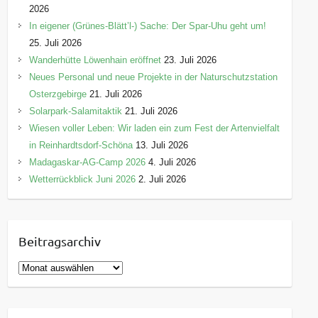
2026
Mohorn Grund
In eigener (Grünes-Blätt’l-) Sache: Der Spar-Uhu geht um!
25. Juli 2026
Termin
: Sonntag, 20. September 2026
Wanderhütte Löwenhain eröffnet
23. Juli 2026
Beginn
: 10:00 Uhr /
Ende
: gegen 15:00 Uhr
Neues Personal und neue Projekte in der Naturschutzstation
Osterzgebirge
21. Juli 2026
Parken
: Auf den ausgewiesenen Stellflächen
Solarpark-Salamitaktik
21. Juli 2026
Freier Eintritt.
Wiesen voller Leben: Wir laden ein zum Fest der Artenvielfalt
in Reinhardtsdorf-Schöna
13. Juli 2026
Bitte denken Sie an festes Schuhwerk!
Madagaskar-AG-Camp 2026
4. Juli 2026
Wetterrückblick Juni 2026
2. Juli 2026
Für Rückfragen stehen wir gerne zur Verfügung
GEOPARK Sachsens Mitte e. V.
Rembrandt Hennig • Telefon: 0170 8921429
Beitragsarchiv
Mail:
Kontakt@geopark-sachsen.de
B
e
i