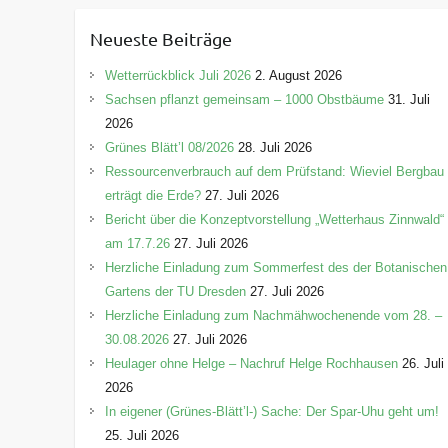
e
Neueste Beiträge
g
o
Wetterrückblick Juli 2026
2. August 2026
r
Sachsen pflanzt gemeinsam – 1000 Obstbäume
31. Juli
i
2026
e
Grünes Blätt’l 08/2026
28. Juli 2026
n
Ressourcenverbrauch auf dem Prüfstand: Wieviel Bergbau
erträgt die Erde?
27. Juli 2026
Bericht über die Konzeptvorstellung „Wetterhaus Zinnwald“
am 17.7.26
27. Juli 2026
Herzliche Einladung zum Sommerfest des der Botanischen
Gartens der TU Dresden
27. Juli 2026
Herzliche Einladung zum Nachmähwochenende vom 28. –
30.08.2026
27. Juli 2026
Heulager ohne Helge – Nachruf Helge Rochhausen
26. Juli
2026
In eigener (Grünes-Blätt’l-) Sache: Der Spar-Uhu geht um!
25. Juli 2026