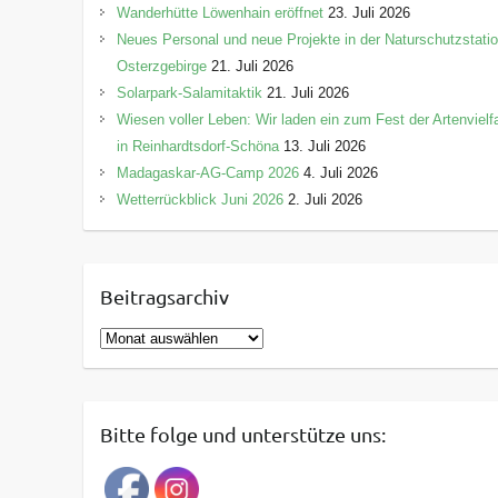
Wanderhütte Löwenhain eröffnet
23. Juli 2026
Neues Personal und neue Projekte in der Naturschutzstati
Osterzgebirge
21. Juli 2026
Solarpark-Salamitaktik
21. Juli 2026
Wiesen voller Leben: Wir laden ein zum Fest der Artenvielfa
in Reinhardtsdorf-Schöna
13. Juli 2026
Madagaskar-AG-Camp 2026
4. Juli 2026
Wetterrückblick Juni 2026
2. Juli 2026
Beitragsarchiv
B
e
i
t
Bitte folge und unterstütze uns:
r
a
g