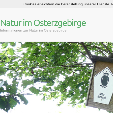
Cookies erleichtern die Bereitstellung unserer Dienste.
S
k
i
Natur im Osterzgebirge
p
t
Informationen zur Natur im Osterzgebirge
o
c
o
n
t
e
n
t