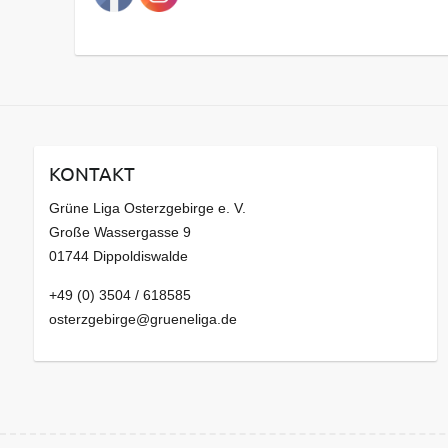
s
a
r
c
h
i
v
KONTAKT
Grüne Liga Osterzgebirge e. V.
Große Wassergasse 9
01744 Dippoldiswalde
+49 (0) 3504 / 618585
osterzgebirge@grueneliga.de