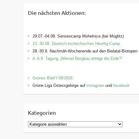
Die nächsten Aktionen:
29.07.-04.08. Sensencamp Mohelnice (bei Müglitz)
23.-30.08. Deutsch-tschechisches HeuHoj-Camp
28.-30.8. Nachmäh-Wochenende auf den Bielatal-Biotopen
4.-6.9. Tagung „Wieviel Bergbau erträgt die Erde?“
Grünes Blätt’l 08/2026
Grüne Liga Osterzgebirge auf
instagram
und
facebook
Kategorien
K
a
t