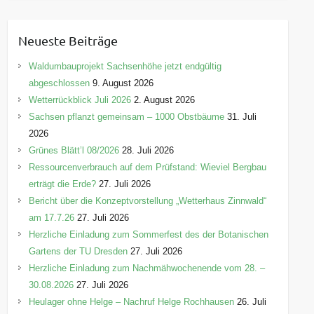
t
e
Neueste Beiträge
g
o
Waldumbauprojekt Sachsenhöhe jetzt endgültig
r
abgeschlossen
9. August 2026
i
Wetterrückblick Juli 2026
2. August 2026
e
Sachsen pflanzt gemeinsam – 1000 Obstbäume
31. Juli
n
2026
Grünes Blätt’l 08/2026
28. Juli 2026
Ressourcenverbrauch auf dem Prüfstand: Wieviel Bergbau
erträgt die Erde?
27. Juli 2026
Bericht über die Konzeptvorstellung „Wetterhaus Zinnwald“
am 17.7.26
27. Juli 2026
Herzliche Einladung zum Sommerfest des der Botanischen
Gartens der TU Dresden
27. Juli 2026
Herzliche Einladung zum Nachmähwochenende vom 28. –
30.08.2026
27. Juli 2026
Heulager ohne Helge – Nachruf Helge Rochhausen
26. Juli