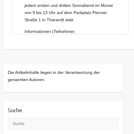
jedem ersten und dritten Sonnabend im Monat
von 9 bis 13 Uhr auf dem Parkplatz Pienner
Straße 1 in Tharandt statt.
Informationen (Teilnehmer,
Sonderveranstaltungen) zu den einzelnen
Naturmarkt-Terminen erhalten Sie
beim
jeweiligen Termin
oder bei Facebook als
“NaturmarktTharandt” (weil FB so neugierig ist,
haben wir das hier nicht verlinkt)
Die Artikelinhalte liegen in der Verantwortung der
Wir von der Johannishöhe organisieren den
genannten Autoren.
Markt. Bei Interesse an einer Teilnahme wenden
Sie sich bitte an uns.
Kontakt:
Suche
Telefon: +49 (0) 35203 37181
Telefax: +49 (0) 35203 37936
Suche
E-Mail:
info[at]johannishoehe.de