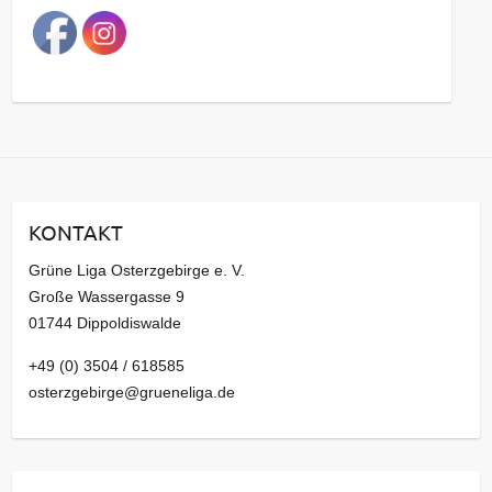
a
g
s
a
r
c
h
i
KONTAKT
v
Grüne Liga Osterzgebirge e. V.
Große Wassergasse 9
01744 Dippoldiswalde
+49 (0) 3504 / 618585
osterzgebirge@grueneliga.de