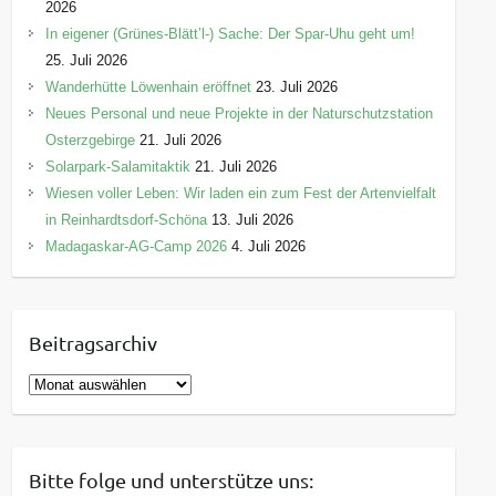
2026
In eigener (Grünes-Blätt’l-) Sache: Der Spar-Uhu geht um!
25. Juli 2026
Wanderhütte Löwenhain eröffnet
23. Juli 2026
Neues Personal und neue Projekte in der Naturschutzstation
Osterzgebirge
21. Juli 2026
Solarpark-Salamitaktik
21. Juli 2026
Wiesen voller Leben: Wir laden ein zum Fest der Artenvielfalt
in Reinhardtsdorf-Schöna
13. Juli 2026
Madagaskar-AG-Camp 2026
4. Juli 2026
Beitragsarchiv
B
e
i
t
Bitte folge und unterstütze uns:
r