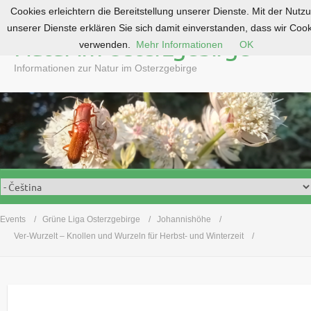
Cookies erleichtern die Bereitstellung unserer Dienste. Mit der Nutz
S
unserer Dienste erklären Sie sich damit einverstanden, dass wir Coo
k
Natur im Osterzgebirge
verwenden.
Mehr Informationen
OK
i
p
Informationen zur Natur im Osterzgebirge
t
o
c
o
n
t
e
n
t
Events
Grüne Liga Osterzgebirge
Johannishöhe
Ver-Wurzelt – Knollen und Wurzeln für Herbst- und Winterzeit